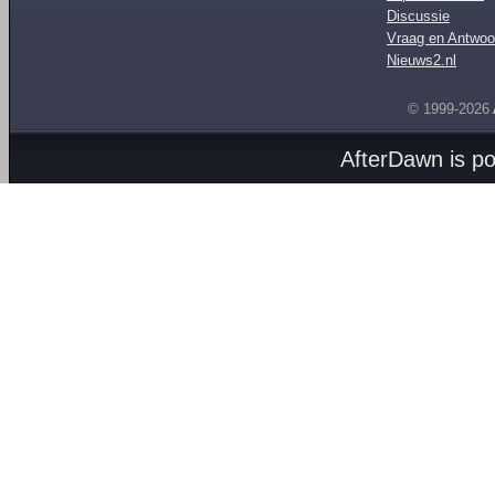
Discussie
Vraag en Antwoo
Nieuws2.nl
© 1999-2026
AfterDawn is p