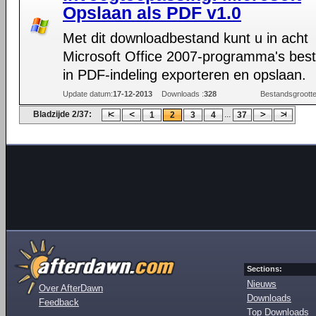
Opslaan als PDF v1.0
Met dit downloadbestand kunt u in acht
Microsoft Office 2007-programma's bes
in PDF-indeling exporteren en opslaan.
Update datum:
17-12-2013
Downloads :
328
Bestandsgrootte
Bladzijde 2/37:
...
1
2
3
4
37
Sections:
Nieuws
Over AfterDawn
Downloads
Feedback
Top Downloads