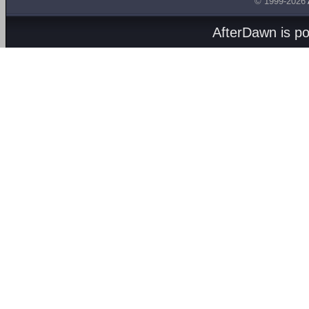
© 1999-2026
AfterDawn is p