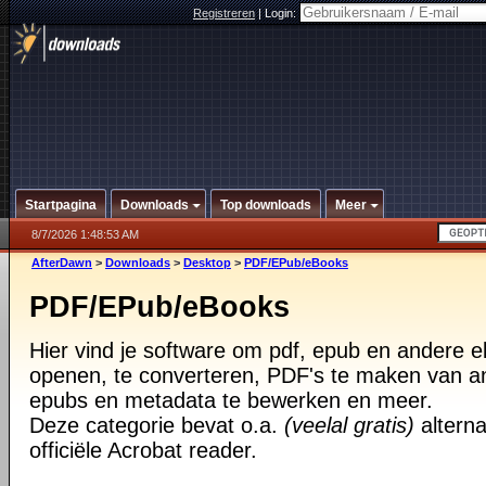
Registreren
|
Login:
Startpagina
Downloads
Top downloads
Meer
8/7/2026 1:48:53 AM
AfterDawn
>
Downloads
>
Desktop
>
PDF/EPub/eBooks
PDF/EPub/eBooks
Hier vind je software om pdf, epub en andere 
openen, te converteren, PDF's te maken van 
epubs en metadata te bewerken en meer.
Deze categorie bevat o.a.
(veelal gratis)
alterna
officiële Acrobat reader.