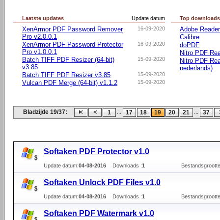
Laatste updates
Update datum
Top download
XenArmor PDF Password Remover
16-09-2020
Adobe Reader 
Pro v2.0.0.1
Calibre
XenArmor PDF Password Protector
16-09-2020
doPDF
Pro v1.0.0.1
Nitro PDF Rea
Batch TIFF PDF Resizer (64-bit)
15-09-2020
Nitro PDF Rea
v3.85
nederlands)
Batch TIFF PDF Resizer v3.85
15-09-2020
Vulcan PDF Merge (64-bit) v1.1.2
15-09-2020
Bladzijde 19/37:
...
...
1
17
18
19
20
21
37
Softaken PDF Protector v1.0
Update datum:
04-08-2016
Downloads :
1
Bestandsgrootte
Softaken Unlock PDF Files v1.0
Update datum:
04-08-2016
Downloads :
1
Bestandsgrootte
Softaken PDF Watermark v1.0