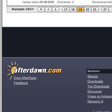
Update datum:
02-08-2016
Downloads :
1
Bestandsgrootte
Bladzijde 19/37:
...
...
1
17
18
19
20
21
37
Sections:
Nieuws
Over AfterDawn
Downloads
Feedback
Top Downloads
Discussie
Vraag en Antwoo
Nieuws2.nl