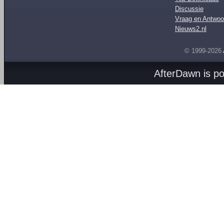
Discussie
Vraag en Antwoo
Nieuws2.nl
© 1999-2026
AfterDawn is p