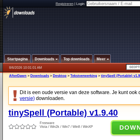
Registreren
|
Login:
Startpagina
Downloads
Top downloads
Meer
8/6/2026 10:01:01 AM
AfterDawn
>
Downloads
>
Desktop
>
Tekstverwerking
>
tinySpell (Portable) v1.9
Dit is een oude versie van deze software. Je kunt ook
versie)
downloaden.
tinySpell (Portable) v1.9.40
Freeware
DOW
Vista / Win2k / Win7 / Win8 / WinXP