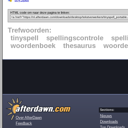
HTML code om naar deze pagina te linken:
Trefwoorden:
tinyspell
spellingscontrole
spell
woordenboek
thesaurus
woord
Sections:
Nieuws
Over AfterDawn
Downloads
Feedback
Top Downloads