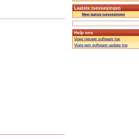
Laatste toevoegingen
Meer laatste toevoegingen
Help ons
Voeg nieuwe software toe
Voeg een software update toe