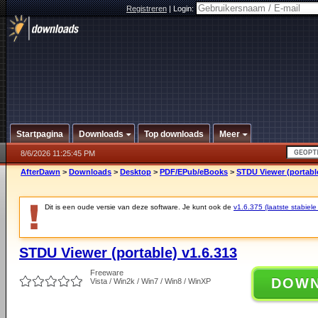
Registreren
|
Login:
Startpagina
Downloads
Top downloads
Meer
8/6/2026 11:25:45 PM
AfterDawn
>
Downloads
>
Desktop
>
PDF/EPub/eBooks
>
STDU Viewer (portable
Dit is een oude versie van deze software. Je kunt ook de
v1.6.375 (laatste stabiele
STDU Viewer (portable) v1.6.313
Freeware
DOW
Vista / Win2k / Win7 / Win8 / WinXP