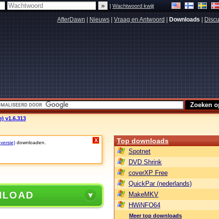
|
Wachtwoord kwijt
AfterDawn
|
Nieuws
|
Vraag en Antwoord
|
Downloads
|
Discu
) v1.6.313
Top downloads
X
 versie)
downloaden.
Spotnet
DVD Shrink
coverXP Free
QuickPar (nederlands)
NLOAD
MakeMKV
HWiNFO64
Meer top downloads