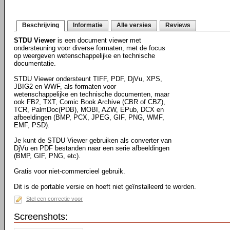
Beschrijving
Informatie
Alle versies
Reviews
STDU Viewer
is een document viewer met
ondersteuning voor diverse formaten, met de focus
op weergeven wetenschappelijke en technische
documentatie.
STDU Viewer ondersteunt TIFF, PDF, DjVu, XPS,
JBIG2 en WWF, als formaten voor
wetenschappelijke en technische documenten, maar
ook FB2, TXT, Comic Book Archive (CBR of CBZ),
TCR, PalmDoc(PDB), MOBI, AZW, EPub, DCX en
afbeeldingen (BMP, PCX, JPEG, GIF, PNG, WMF,
EMF, PSD).
Je kunt de STDU Viewer gebruiken als converter van
DjVu en PDF bestanden naar een serie afbeeldingen
(BMP, GIF, PNG, etc).
Gratis voor niet-commercieel gebruik.
Dit is de portable versie en hoeft niet geïnstalleerd te worden.
Stel een correctie voor
Screenshots: