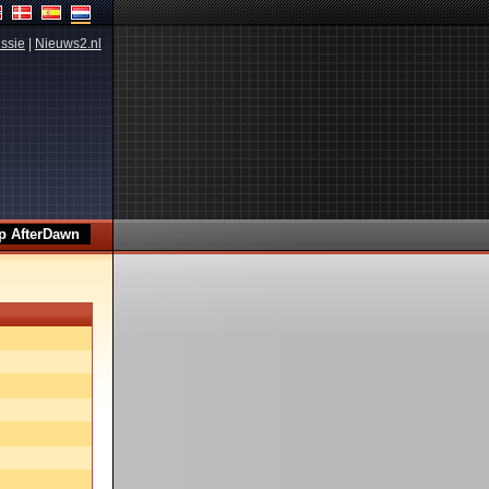
ssie
|
Nieuws2.nl