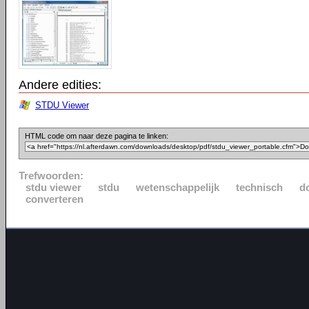
Andere edities:
STDU Viewer
HTML code om naar deze pagina te linken:
Trefwoorden:
stdu viewer
stdu
wetenschappelijk
technisch
d
converteren