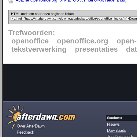
Apache OpenOffice.org for Mac OS X (Intel 64-bit Nederlands)
HTML code om naar deze pagina te linken:
Trefwoorden:
openoffice
openoffice.org
open-
tekstverwerking
presentaties
da
Sections:
Nieuws
Over AfterDawn
Downloads
Feedback
Top Downloads