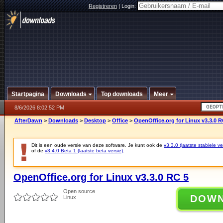
Registreren
|
Login:
Startpagina
Downloads
Top downloads
Meer
8/6/2026 8:02:52 PM
AfterDawn
>
Downloads
>
Desktop
>
Office
>
OpenOffice.org for Linux v3.3.0 R
Dit is een oude versie van deze software. Je kunt ook de
v3.3.0 (laatste stabiele ve
of de
v3.4.0 Beta 1 (laatste beta versie)
.
OpenOffice.org for Linux v3.3.0 RC 5
Open source
DOW
Linux