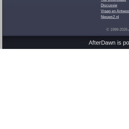
Discussie
Vraag en Antwoo
Nieuws2.nl
© 1999-2026
AfterDawn is p