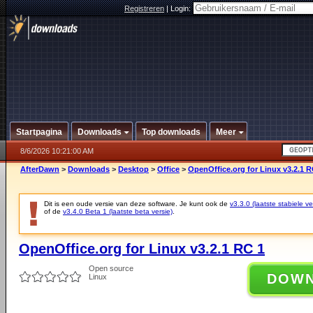
Registreren
|
Login:
Startpagina
Downloads
Top downloads
Meer
8/6/2026 10:21:00 AM
AfterDawn
>
Downloads
>
Desktop
>
Office
>
OpenOffice.org for Linux v3.2.1 R
Dit is een oude versie van deze software. Je kunt ook de
v3.3.0 (laatste stabiele ve
of de
v3.4.0 Beta 1 (laatste beta versie)
.
OpenOffice.org for Linux v3.2.1 RC 1
Open source
DOW
Linux