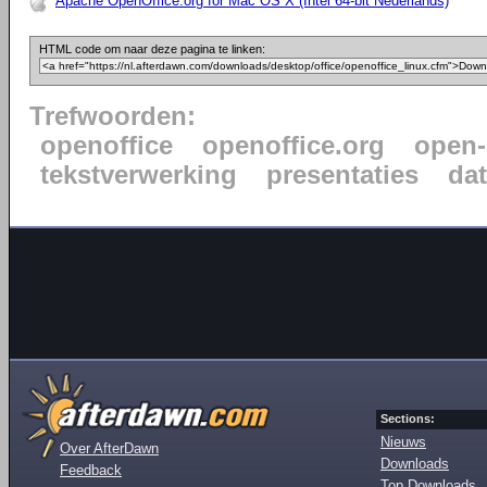
Apache OpenOffice.org for Mac OS X (Intel 64-bit Nederlands)
HTML code om naar deze pagina te linken:
Trefwoorden:
openoffice
openoffice.org
open-
tekstverwerking
presentaties
da
Sections:
Nieuws
Over AfterDawn
Downloads
Feedback
Top Downloads