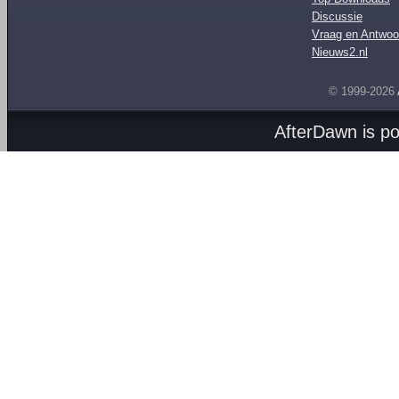
Discussie
Vraag en Antwoo
Nieuws2.nl
© 1999-2026
AfterDawn is p