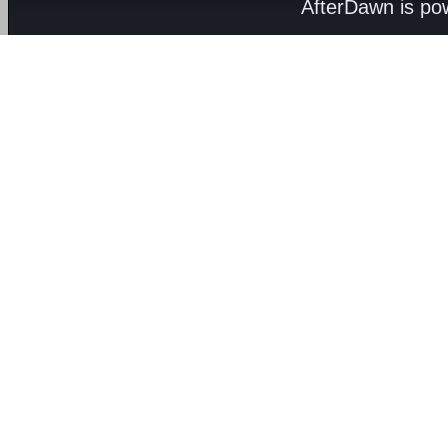
AfterDawn is p