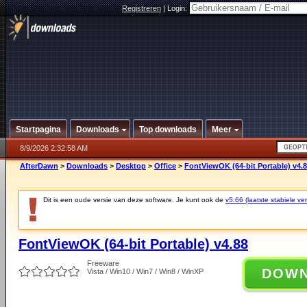
Registreren
|
Login:
Startpagina
Downloads
Top downloads
Meer
8/9/2026 2:32:58 AM
AfterDawn
>
Downloads
>
Desktop
>
Office
>
FontViewOK (64-bit Portable) v4.
Dit is een oude versie van deze software. Je kunt ook de
v5.66 (laatste stabiele ver
FontViewOK (64-bit Portable) v4.88
Freeware
DOW
Vista / Win10 / Win7 / Win8 / WinXP