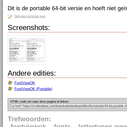
Dit is de portable 64-bit versie en hoeft niet ge
Stel een correctie voor
Screenshots:
Andere edities:
FontViewOK
FontViewOK (Portable)
HTML code om naar deze pagina te linken:
Trefwoorden:
fontviewok
fonts
lettertypes we