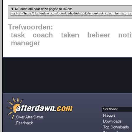
HTML code om naar deze pagina te linken:
Trefwoorden:
task
coach
taken
beheer
noti
manager
Sections:
Nieuws
Over AfterDawn
Downloads
Feedback
Top Downloads