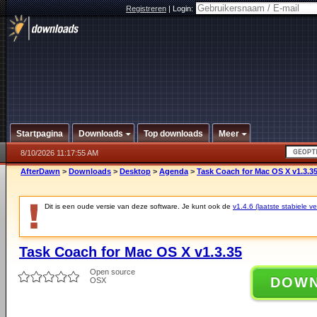
Registreren
|
Login:
Startpagina
Downloads
Top downloads
Meer
8/10/2026 11:17:55 AM
AfterDawn
>
Downloads
>
Desktop
>
Agenda
>
Task Coach for Mac OS X v1.3.3
Dit is een oude versie van deze software. Je kunt ook de
v1.4.6 (laatste stabiele ve
Task Coach for Mac OS X v1.3.35
Open source
DOW
OSX