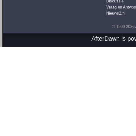
Discussie
Vraag en Antwoo
Nieuws2.nl
© 1999-2026
AfterDawn is p