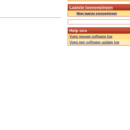
Laatste toevoegingen
Meer laatste toevoegingen
Help ons
Voeg nieuwe software toe
Voeg een software update toe