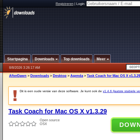
Registreren
|
Login:
Startpagina
Downloads
Top downloads
Meer
8/8/2026 3:26:17 AM
AfterDawn
>
Downloads
>
Desktop
>
Agenda
>
Task Coach for Mac OS X v1.3.2
Dit is een oude versie van deze software. Je kunt ook de
v1.4.6 (laatste stabiele ve
Task Coach for Mac OS X v1.3.29
Open source
DOW
OSX