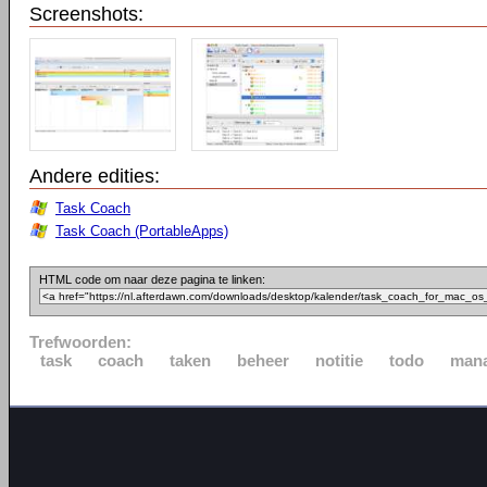
Screenshots:
Andere edities:
Task Coach
Task Coach (PortableApps)
HTML code om naar deze pagina te linken:
Trefwoorden:
task
coach
taken
beheer
notitie
todo
man