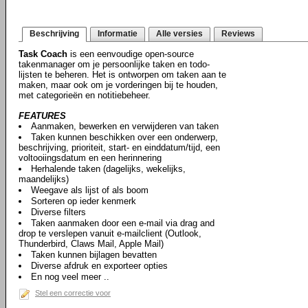
Beschrijving
Informatie
Alle versies
Reviews
Task Coach
is een eenvoudige open-source
takenmanager om je persoonlijke taken en todo-
lijsten te beheren. Het is ontworpen om taken aan te
maken, maar ook om je vorderingen bij te houden,
met categorieën en notitiebeheer.
FEATURES
Aanmaken, bewerken en verwijderen van taken
Taken kunnen beschikken over een onderwerp,
beschrijving, prioriteit, start- en einddatum/tijd, een
voltooiingsdatum en een herinnering
Herhalende taken (dagelijks, wekelijks,
maandelijks)
Weegave als lijst of als boom
Sorteren op ieder kenmerk
Diverse filters
Taken aanmaken door een e-mail via drag and
drop te verslepen vanuit e-mailclient (Outlook,
Thunderbird, Claws Mail, Apple Mail)
Taken kunnen bijlagen bevatten
Diverse afdruk en exporteer opties
En nog veel meer ..
Stel een correctie voor