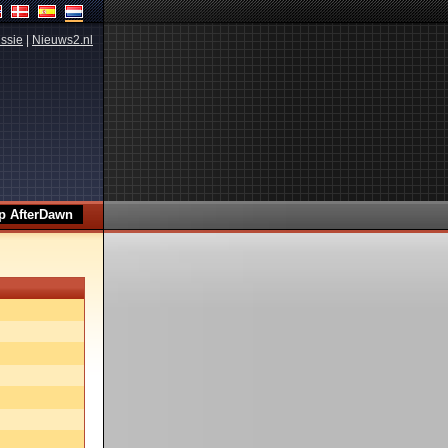
ssie
|
Nieuws2.nl