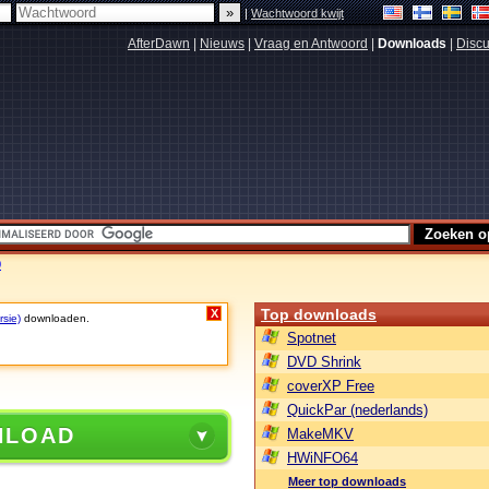
|
Wachtwoord kwijt
AfterDawn
|
Nieuws
|
Vraag en Antwoord
|
Downloads
|
Discu
9
Top downloads
X
rsie)
downloaden.
Spotnet
DVD Shrink
coverXP Free
QuickPar (nederlands)
NLOAD
MakeMKV
HWiNFO64
Meer top downloads