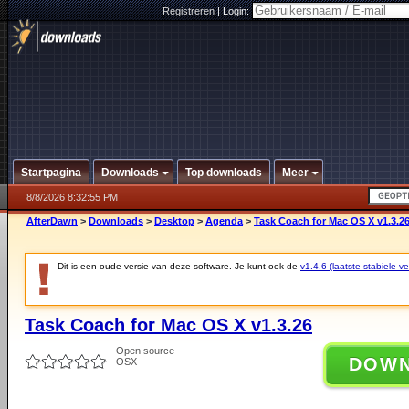
Registreren
|
Login:
Startpagina
Downloads
Top downloads
Meer
8/8/2026 8:32:55 PM
AfterDawn
>
Downloads
>
Desktop
>
Agenda
>
Task Coach for Mac OS X v1.3.2
Dit is een oude versie van deze software. Je kunt ook de
v1.4.6 (laatste stabiele ve
Task Coach for Mac OS X v1.3.26
Open source
DOW
OSX