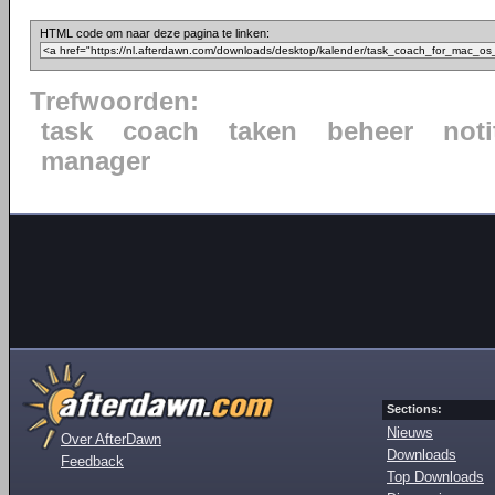
HTML code om naar deze pagina te linken:
Trefwoorden:
task
coach
taken
beheer
noti
manager
Sections:
Nieuws
Over AfterDawn
Downloads
Feedback
Top Downloads