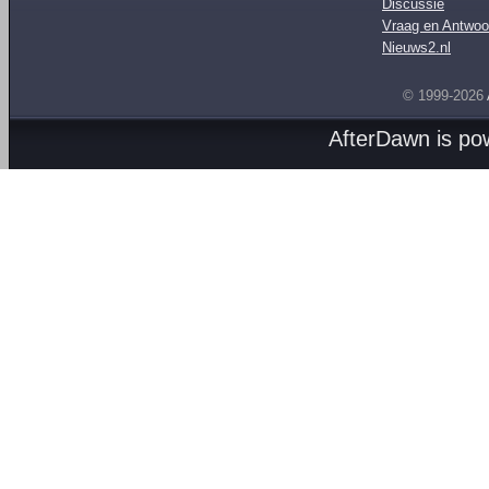
Discussie
Vraag en Antwoo
Nieuws2.nl
© 1999-2026
AfterDawn is p