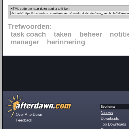
HTML code om naar deze pagina te linken:
Trefwoorden:
task coach
taken
beheer
notiti
manager
herinnering
Sections:
Nieuws
Over AfterDawn
Downloads
Feedback
Top Downloads