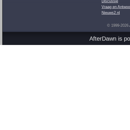
Discussie
Vraag en Antwoo
Nieuws2.nl
© 1999-2026
AfterDawn is p