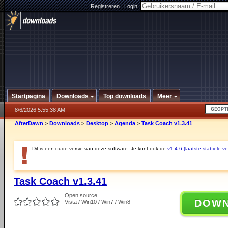
Registreren
|
Login:
Startpagina
Downloads
Top downloads
Meer
8/6/2026 5:55:38 AM
AfterDawn
>
Downloads
>
Desktop
>
Agenda
>
Task Coach v1.3.41
Dit is een oude versie van deze software. Je kunt ook de
v1.4.6 (laatste stabiele ve
Task Coach v1.3.41
Open source
DOW
Vista / Win10 / Win7 / Win8