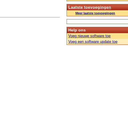
Laatste toevoegingen
Meer laatste toevoegingen
Help ons
Voeg nieuwe software toe
Voeg een software update toe