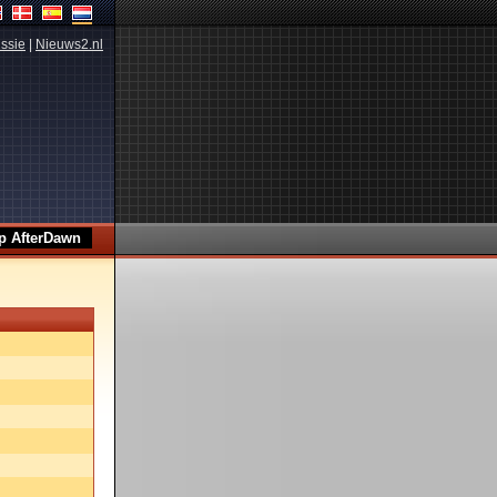
ssie
|
Nieuws2.nl