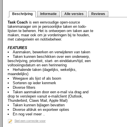
Beschrijving
Informatie
Alle versies
Reviews
Task Coach
is een eenvoudige open-source
takenmanager om je persoonlijke taken en todo-
lijsten te beheren. Het is ontworpen om taken aan te
maken, maar ook om je vorderingen bij te houden,
met categorieën en notitiebeheer.
FEATURES
Aanmaken, bewerken en verwijderen van taken
Taken kunnen beschikken over een onderwerp,
beschrijving, prioriteit, start- en einddatum/tijd, een
voltooiingsdatum en een herinnering
Herhalende taken (dagelijks, wekelijks,
maandelijks)
Weegave als lijst of als boom
Sorteren op ieder kenmerk
Diverse filters
Taken aanmaken door een e-mail via drag and
drop te verslepen vanuit e-mailclient (Outlook,
Thunderbird, Claws Mail, Apple Mail)
Taken kunnen bijlagen bevatten
Diverse afdruk en exporteer opties
En nog veel meer ..
Stel een correctie voor