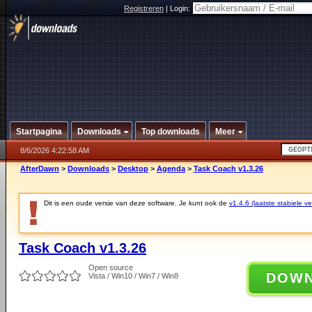
Registreren
|
Login:
Startpagina
Downloads
Top downloads
Meer
8/6/2026 4:22:58 AM
AfterDawn
>
Downloads
>
Desktop
>
Agenda
>
Task Coach v1.3.26
Dit is een oude versie van deze software. Je kunt ook de
v1.4.6 (laatste stabiele ve
Task Coach v1.3.26
Open source
DOW
Vista / Win10 / Win7 / Win8