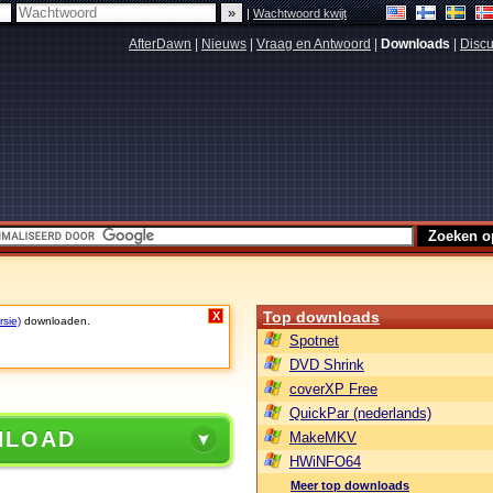
|
Wachtwoord kwijt
AfterDawn
|
Nieuws
|
Vraag en Antwoord
|
Downloads
|
Discu
Top downloads
X
rsie)
downloaden.
Spotnet
DVD Shrink
coverXP Free
QuickPar (nederlands)
NLOAD
MakeMKV
HWiNFO64
Meer top downloads