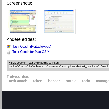
Screenshots:
Andere edities:
Task Coach (PortableApps)
Task Coach for Mac OS X
HTML code om naar deze pagina te linken:
Trefwoorden:
task coach
taken
beheer
notitie
todo
manage