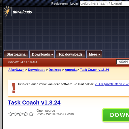
Registreren
|
Login:
Startpagina
Downloads
Top downloads
Meer
8/6/2026 4:14:18 AM
AfterDawn
>
Downloads
>
Desktop
>
Agenda
>
Task Coach v1.3.24
Dit is een oude versie van deze software. Je kunt ook de
v1.4.6 (laatste stabiele ve
Task Coach v1.3.24
Open source
DOW
Vista / Win10 / Win7 / Win8