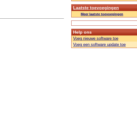
Laatste toevoegingen
Meer laatste toevoegingen
Help ons
Voeg nieuwe software toe
Voeg een software update toe