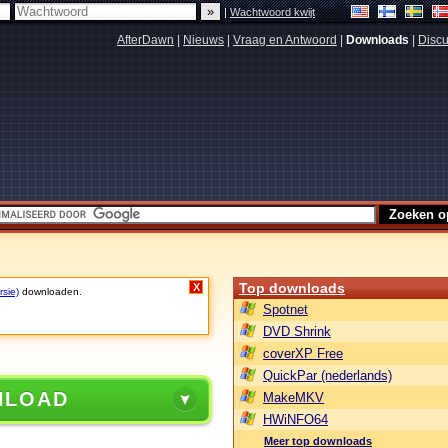
|
Wachtwoord kwijt
AfterDawn
|
Nieuws
|
Vraag en Antwoord
|
Downloads
|
Discu
Top downloads
X
rsie)
downloaden.
Spotnet
DVD Shrink
coverXP Free
QuickPar (nederlands)
NLOAD
MakeMKV
HWiNFO64
Meer top downloads