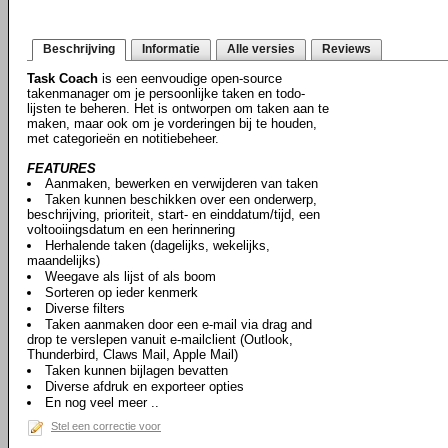
Beschrijving
Informatie
Alle versies
Reviews
Task Coach
is een eenvoudige open-source
takenmanager om je persoonlijke taken en todo-
lijsten te beheren. Het is ontworpen om taken aan te
maken, maar ook om je vorderingen bij te houden,
met categorieën en notitiebeheer.
FEATURES
Aanmaken, bewerken en verwijderen van taken
Taken kunnen beschikken over een onderwerp,
beschrijving, prioriteit, start- en einddatum/tijd, een
voltooiingsdatum en een herinnering
Herhalende taken (dagelijks, wekelijks,
maandelijks)
Weegave als lijst of als boom
Sorteren op ieder kenmerk
Diverse filters
Taken aanmaken door een e-mail via drag and
drop te verslepen vanuit e-mailclient (Outlook,
Thunderbird, Claws Mail, Apple Mail)
Taken kunnen bijlagen bevatten
Diverse afdruk en exporteer opties
En nog veel meer ..
Stel een correctie voor