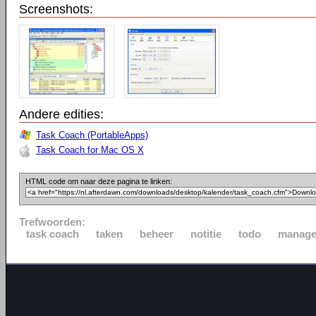
Screenshots:
Andere edities:
Task Coach (PortableApps)
Task Coach for Mac OS X
HTML code om naar deze pagina te linken:
Trefwoorden:
task coach
taken
beheer
notitie
todo
manage