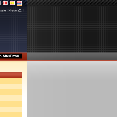
ssie
|
Nieuws2.nl