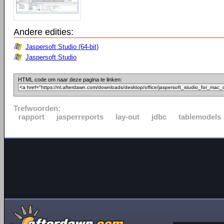
Andere edities:
Jaspersoft Studio (64-bit)
Jaspersoft Studio
HTML code om naar deze pagina te linken:
Trefwoorden:
rapport
jasperreports
lay-out
jdbc
tablemodels