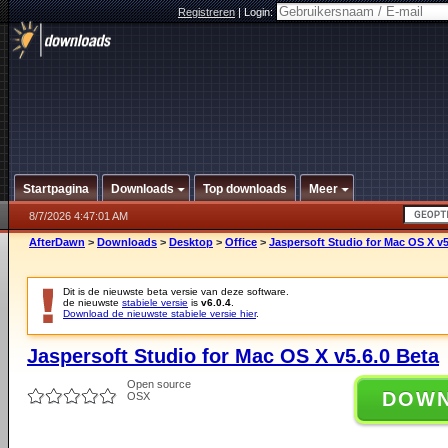
Registreren
|
Login:
Startpagina
Downloads
Top downloads
Meer
8/7/2026 4:47:01 AM
AfterDawn
>
Downloads
>
Desktop
>
Office
>
Jaspersoft Studio for Mac OS X v5
Dit is de nieuwste beta versie van deze software.
de nieuwste
stabiele versie
is
v6.0.4
.
Download de nieuwste stabiele versie hier
.
Jaspersoft Studio for Mac OS X v5.6.0 Beta
Open source
DOW
OSX