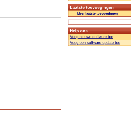
Laatste toevoegingen
Meer laatste toevoegingen
Help ons
Voeg nieuwe software toe
Voeg een software update toe