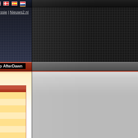
ssie
|
Nieuws2.nl