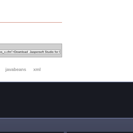
javabeans
xml