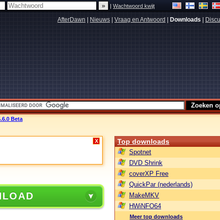
|
Wachtwoord kwijt
AfterDawn
|
Nieuws
|
Vraag en Antwoord
|
Downloads
|
Discu
.6.0 Beta
Top downloads
X
Spotnet
DVD Shrink
coverXP Free
QuickPar (nederlands)
NLOAD
MakeMKV
HWiNFO64
Meer top downloads