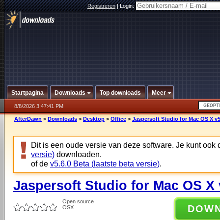
Registreren
|
Login:
Startpagina
Downloads
Top downloads
Meer
8/8/2026 3:47:41 PM
AfterDawn
>
Downloads
>
Desktop
>
Office
>
Jaspersoft Studio for Mac OS X v5
Dit is een oude versie van deze software. Je kunt ook
versie)
downloaden.
of de
v5.6.0 Beta (laatste beta versie)
.
Jaspersoft Studio for Mac OS X 
Open source
DOW
OSX