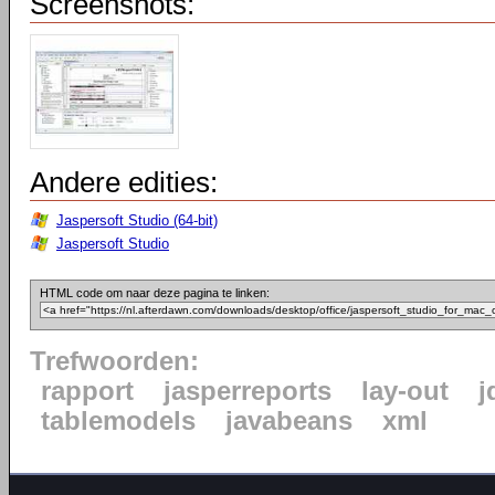
Screenshots:
Andere edities:
Jaspersoft Studio (64-bit)
Jaspersoft Studio
HTML code om naar deze pagina te linken:
Trefwoorden:
rapport
jasperreports
lay-out
j
tablemodels
javabeans
xml