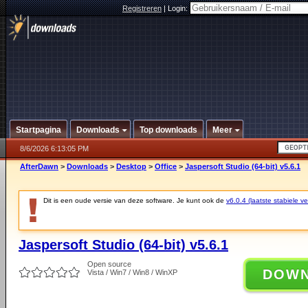
Registreren
|
Login:
Startpagina
Downloads
Top downloads
Meer
8/6/2026 6:13:05 PM
AfterDawn
>
Downloads
>
Desktop
>
Office
>
Jaspersoft Studio (64-bit) v5.6.1
Dit is een oude versie van deze software. Je kunt ook de
v6.0.4 (laatste stabiele ve
Jaspersoft Studio (64-bit) v5.6.1
Open source
DOW
Vista / Win7 / Win8 / WinXP