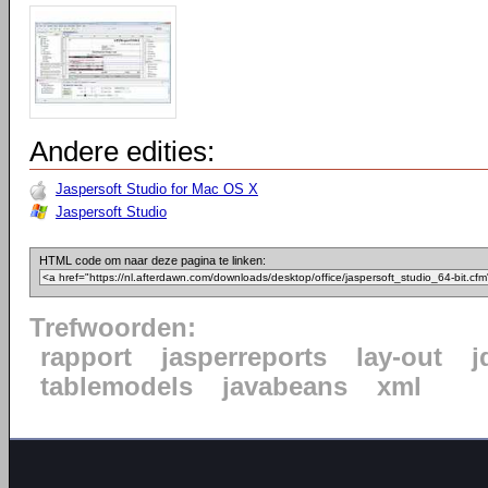
Andere edities:
Jaspersoft Studio for Mac OS X
Jaspersoft Studio
HTML code om naar deze pagina te linken:
Trefwoorden:
rapport
jasperreports
lay-out
j
tablemodels
javabeans
xml