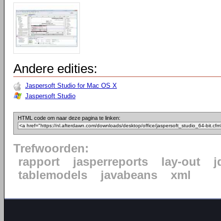
Andere edities:
Jaspersoft Studio for Mac OS X
Jaspersoft Studio
HTML code om naar deze pagina te linken:
Trefwoorden:
rapport
jasperreports
lay-out
j
tablemodels
javabeans
xml