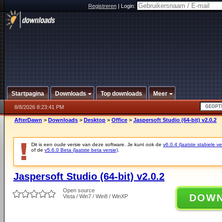
Registreren
|
Login:
Startpagina
Downloads
Top downloads
Meer
8/8/2026 8:23:41 PM
AfterDawn
>
Downloads
>
Desktop
>
Office
>
Jaspersoft Studio (64-bit) v2.0.2
Dit is een oude versie van deze software. Je kunt ook de
v6.0.4 (laatste stabiele ve
of de
v5.6.0 Beta (laatste beta versie)
.
Jaspersoft Studio (64-bit) v2.0.2
Open source
DOW
Vista / Win7 / Win8 / WinXP