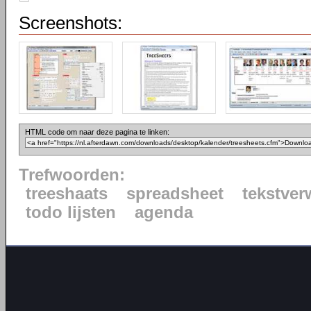
Screenshots:
HTML code om naar deze pagina te linken:
Trefwoorden:
treeshaats
spreadsheet
tekstver
todo lijsten
agenda