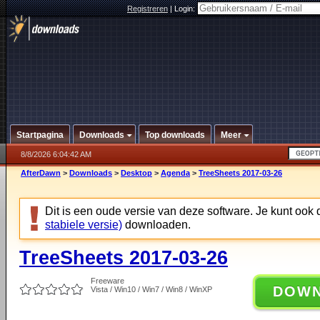
Registreren
|
Login:
Startpagina
Downloads
Top downloads
Meer
8/8/2026 6:04:42 AM
AfterDawn
>
Downloads
>
Desktop
>
Agenda
>
TreeSheets 2017-03-26
Dit is een oude versie van deze software. Je kunt ook
stabiele versie)
downloaden.
TreeSheets 2017-03-26
Freeware
DOW
Vista / Win10 / Win7 / Win8 / WinXP