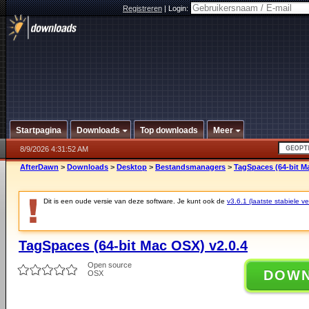
Registreren
|
Login:
Startpagina
Downloads
Top downloads
Meer
8/9/2026 4:31:52 AM
AfterDawn
>
Downloads
>
Desktop
>
Bestandsmanagers
>
TagSpaces (64-bit M
Dit is een oude versie van deze software. Je kunt ook de
v3.6.1 (laatste stabiele ve
TagSpaces (64-bit Mac OSX) v2.0.4
Open source
DOW
OSX