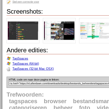
Stel een correctie voor
Screenshots:
Andere edities:
TagSpaces
TagSpaces (64-bit)
TagSpaces (32-bit Mac OSX)
HTML code om naar deze pagina te linken:
Trefwoorden:
tagspaces
browser
bestandsma
categoriseren
beheer
foto
vid