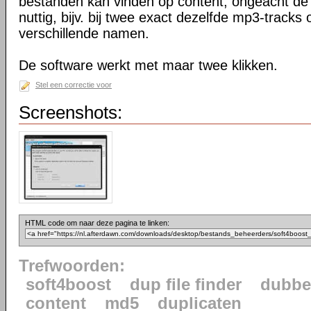
bestanden kan vinden op content, ongeacht de a
nuttig, bijv. bij twee exact dezelfde mp3-track
verschillende namen.
De software werkt met maar twee klikken.
Stel een correctie voor
Screenshots:
HTML code om naar deze pagina te linken:
Trefwoorden:
soft4boost
dup file finder
dubbe
content
md5
duplicaten