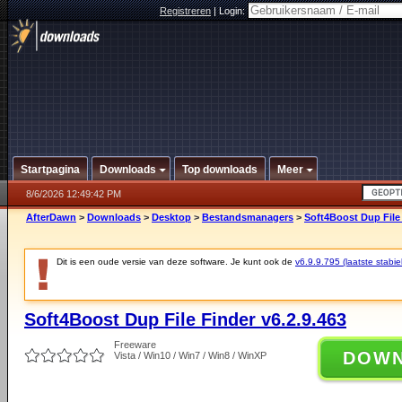
Registreren
|
Login:
Startpagina
Downloads
Top downloads
Meer
8/6/2026 12:49:42 PM
AfterDawn
>
Downloads
>
Desktop
>
Bestandsmanagers
>
Soft4Boost Dup File 
Dit is een oude versie van deze software. Je kunt ook de
v6.9.9.795 (laatste stabie
Soft4Boost Dup File Finder v6.2.9.463
Freeware
DOW
Vista / Win10 / Win7 / Win8 / WinXP