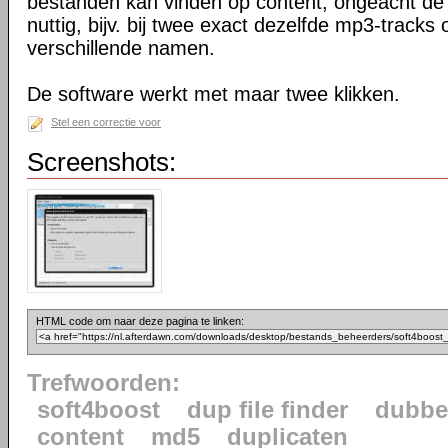
bestanden kan vinden op content, ongeacht de a
nuttig, bijv. bij twee exact dezelfde mp3-track
verschillende namen.
De software werkt met maar twee klikken.
Stel een correctie voor
Screenshots:
HTML code om naar deze pagina te linken:
Trefwoorden:
soft4boost
dup file finder
dubbe
content
md5
duplicaten