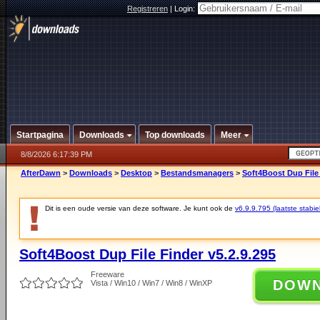
Registreren
|
Login:
Startpagina
Downloads
Top downloads
Meer
8/8/2026 6:17:39 PM
AfterDawn
>
Downloads
>
Desktop
>
Bestandsmanagers
>
Soft4Boost Dup File 
Dit is een oude versie van deze software. Je kunt ook de
v6.9.9.795 (laatste stabie
Soft4Boost Dup File Finder v5.2.9.295
Freeware
DOW
Vista / Win10 / Win7 / Win8 / WinXP