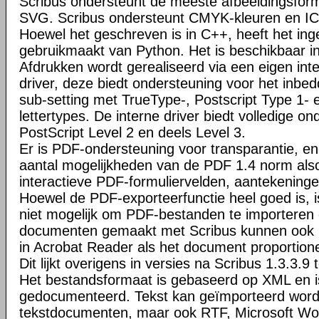
Scribus ondersteunt de meeste afbeeldingsfo
SVG. Scribus ondersteunt CMYK-kleuren en I
Hoewel het geschreven is in C++, heeft het ing
gebruikmaakt van Python. Het is beschikbaar i
Afdrukken wordt gerealiseerd via een eigen inte
driver, deze biedt ondersteuning voor het inbed
sub-setting met TrueType-, Postscript Type 1-
lettertypes. De interne driver biedt volledige o
PostScript Level 2 en deels Level 3.
Er is PDF-ondersteuning voor transparantie, en
aantal mogelijkheden van de PDF 1.4 norm al
interactieve PDF-formuliervelden, aantekeninge
Hoewel de PDF-exporteerfunctie heel goed is, 
niet mogelijk om PDF-bestanden te importeren
documenten gemaakt met Scribus kunnen ook 
in Acrobat Reader als het document proportione
Dit lijkt overigens in versies na Scribus 1.3.3.9 t
Het bestandsformaat is gebaseerd op XML en is
gedocumenteerd. Tekst kan geïmporteerd wor
tekstdocumenten, maar ook RTF, Microsoft W