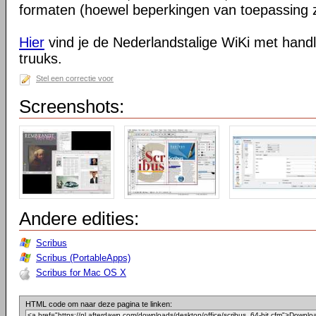
formaten (hoewel beperkingen van toepassing z
Hier
vind je de Nederlandstalige WiKi met handl
truuks.
Stel een correctie voor
Screenshots:
Andere edities:
Scribus
Scribus (PortableApps)
Scribus for Mac OS X
HTML code om naar deze pagina te linken: