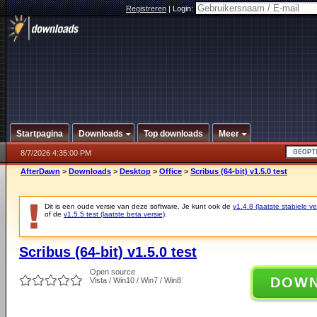
Registreren
|
Login:
Startpagina
Downloads
Top downloads
Meer
8/7/2026 4:35:00 PM
AfterDawn
>
Downloads
>
Desktop
>
Office
>
Scribus (64-bit) v1.5.0 test
Dit is een oude versie van deze software. Je kunt ook de
v1.4.8 (laatste stabiele ve
of de
v1.5.5 test (laatste beta versie)
.
Scribus (64-bit) v1.5.0 test
Open source
DOW
Vista / Win10 / Win7 / Win8