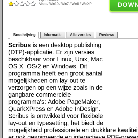
Open source
DOW
Vista / Win10 / Win7 / Win8 / WinXP
Beschrijving
Informatie
Alle versies
Reviews
Scribus
is een desktop publishing
(DTP)-applicatie. Er zijn versies
beschikbaar voor Linux, Unix, Mac
OS X, OS/2 en Windows. Dit
programma heeft een groot aantal
mogelijkheden om lay-out te
verzorgen op een wijze zoals in de
gangbare commerciële
programma's: Adobe PageMaker,
QuarkXPress en Adobe InDesign.
Scribus is ontwikkeld voor flexibele
lay-out en typesetting, het biedt de
mogelijkheid professionele en drukklare kwalitei
er ook geanimeerde en interactieve PDF-presen