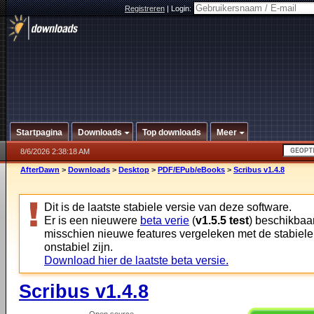
Registreren
|
Login:
Startpagina
Downloads
Top downloads
Meer
8/6/2026 2:38:18 AM
AfterDawn
>
Downloads
>
Desktop
>
PDF/EPub/eBooks
>
Scribus v1.4.8
Dit is de laatste stabiele versie van deze software.
Er is een nieuwere
beta verie
(
v1.5.5 test
) beschikbaar
misschien nieuwe features vergeleken met de stabiele
onstabiel zijn.
Download hier de laatste beta versie.
Scribus v1.4.8