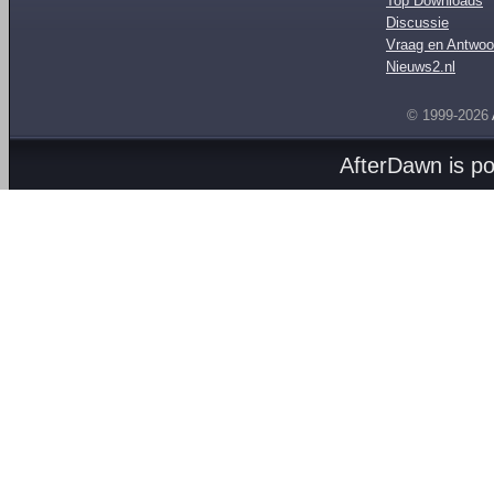
Top Downloads
Discussie
Vraag en Antwoo
Nieuws2.nl
© 1999-2026
AfterDawn is p