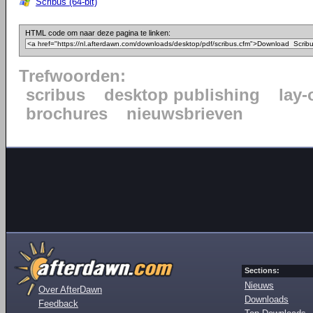
Scribus (64-bit)
HTML code om naar deze pagina te linken:
Trefwoorden:
scribus
desktop publishing
lay-
brochures
nieuwsbrieven
Sections:
Nieuws
Over AfterDawn
Downloads
Feedback