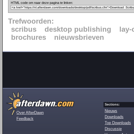
HTML code om naar deze pagina te linken:
Trefwoorden:
scribus
desktop publishing
lay-
brochures
nieuwsbrieven
Sections:
Nieuws
Over AfterDawn
Downloads
Feedback
Top Downloads
Discussie