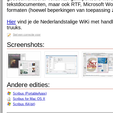
tekstdocumenten, maar ook RTF, Microsoft W
formaten (hoewel beperkingen van toepassing z
Hier
vind je de Nederlandstalige WiKi met handl
truuks.
Stel een correctie voor
Screenshots:
Andere edities:
Scribus (PortableApps)
Scribus for Mac OS X
Scribus (64-bit)