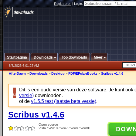
Registreren
|
Login:
Startpagina
Downloads
Top downloads
Meer
8/8/2026 6:01:27 AM
AfterDawn
>
Downloads
>
Desktop
>
PDF/EPub/eBooks
>
Scribus v1.4.6
Dit is een oude versie van deze software. Je kunt ook
versie)
downloaden.
of de
v1.5.5 test (laatste beta versie)
.
Scribus v1.4.6
Open source
DOW
Vista / Win10 / Win7 / Win8 / WinXP