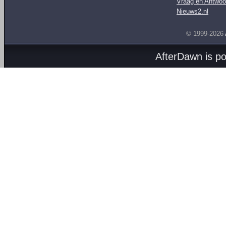
Vraag en Antwoo
Nieuws2.nl
© 1999-2026
AfterDawn is p