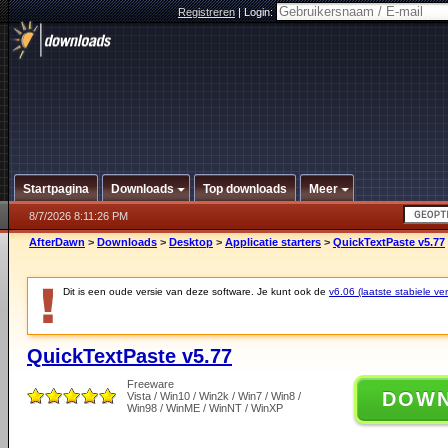
Registreren
|
Login:
Startpagina
Downloads
Top downloads
Meer
8/7/2026 8:11:26 PM
AfterDawn
>
Downloads
>
Desktop
>
Applicatie starters
>
QuickTextPaste v5.77
Dit is een oude versie van deze software. Je kunt ook de
v6.06 (laatste stabiele ver
QuickTextPaste v5.77
Freeware
DOW
Vista / Win10 / Win2k / Win7 / Win8 /
Win98 / WinME / WinNT / WinXP