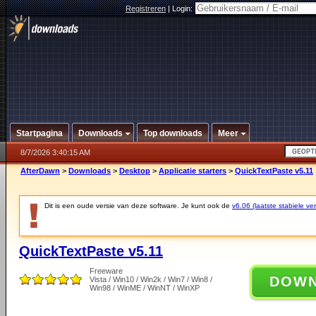
Registreren
|
Login:
Startpagina
Downloads
Top downloads
Meer
8/7/2026 3:40:15 AM
AfterDawn
>
Downloads
>
Desktop
>
Applicatie starters
>
QuickTextPaste v5.11
Dit is een oude versie van deze software. Je kunt ook de
v6.06 (laatste stabiele ver
QuickTextPaste v5.11
Freeware
DOW
Vista / Win10 / Win2k / Win7 / Win8 /
Win98 / WinME / WinNT / WinXP