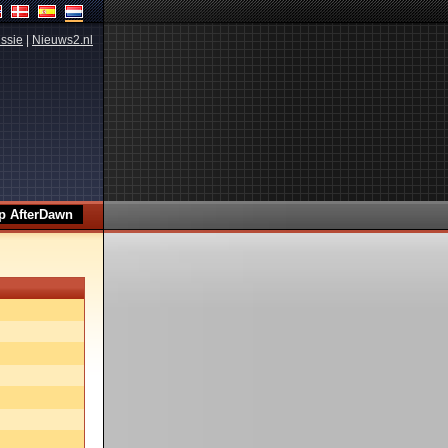
ssie
|
Nieuws2.nl