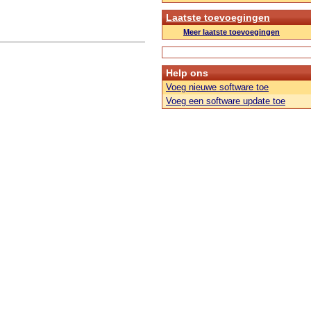
Laatste toevoegingen
Meer laatste toevoegingen
Help ons
Voeg nieuwe software toe
Voeg een software update toe