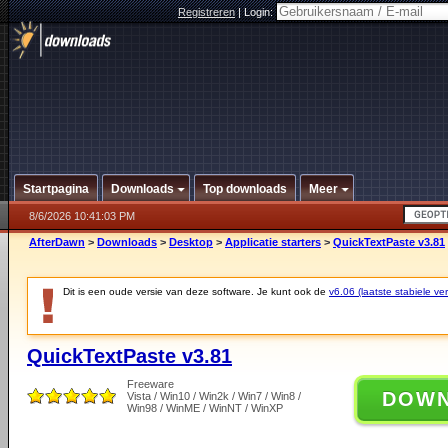
Registreren
|
Login:
Startpagina
Downloads
Top downloads
Meer
8/6/2026 10:41:03 PM
AfterDawn
>
Downloads
>
Desktop
>
Applicatie starters
>
QuickTextPaste v3.81
Dit is een oude versie van deze software. Je kunt ook de
v6.06 (laatste stabiele ver
QuickTextPaste v3.81
Freeware
DOW
Vista / Win10 / Win2k / Win7 / Win8 /
Win98 / WinME / WinNT / WinXP