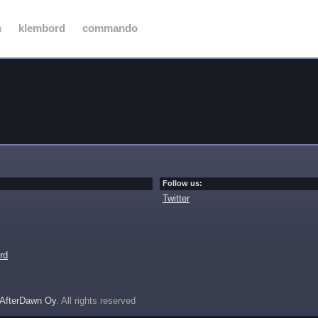
n
klembord
commando
Follow us:
Twitter
rd
AfterDawn Oy
. All rights reserved