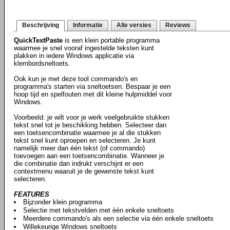
Beschrijving
Informatie
Alle versies
Reviews
QuickTextPaste
is een klein portable programma
waarmee je snel vooraf ingestelde teksten kunt
plakken in iedere Windows applicatie via
klembordsneltoets.
Ook kun je met deze tool commando's en
programma's starten via sneltoetsen. Bespaar je een
hoop tijd en spelfouten met dit kleine hulpmiddel voor
Windows.
Voorbeeld: je wilt voor je werk veelgebruikte stukken
tekst snel tot je beschikking hebben. Selecteer dan
een toetsencombinatie waarmee je al die stukken
tekst snel kunt oproepen en selecteren. Je kunt
namelijk meer dan één tekst (of commando)
toevoegen aan een toetsencombinatie. Wanneer je
die combinatie dan indrukt verschijnt er een
contextmenu waaruit je de gewenste tekst kunt
selecteren.
FEATURES
Bijzonder klein programma
Selectie met tekstvelden met één enkele sneltoets
Meerdere commando's als een selectie via één enkele sneltoets
Willekeurige Windows sneltoets