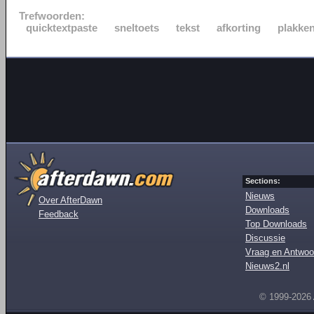
Trefwoorden:
quicktextpaste
sneltoets
tekst
afkorting
plakke
Sections:
Nieuws
Over AfterDawn
Downloads
Feedback
Top Downloads
Discussie
Vraag en Antwoo
Nieuws2.nl
© 1999-2026