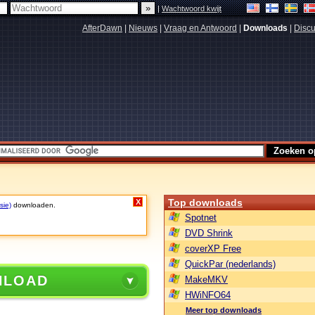
|
Wachtwoord kwijt
AfterDawn
|
Nieuws
|
Vraag en Antwoord
|
Downloads
|
Discu
Top downloads
X
sie)
downloaden.
Spotnet
DVD Shrink
coverXP Free
QuickPar (nederlands)
NLOAD
MakeMKV
HWiNFO64
Meer top downloads