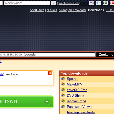
|
Wachtwoord kwijt
AfterDawn
|
Nieuws
|
Vraag en Antwoord
|
Downloads
|
Discu
.1
Top downloads
X
sie)
downloaden.
Spotnet
MakeMKV
coverXP Free
DVD Shrink
NLOAD
recover_mp4
Password Viewer
Meer top downloads