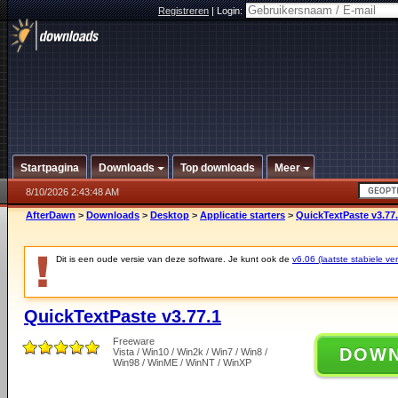
Registreren
|
Login:
Startpagina
Downloads
Top downloads
Meer
8/10/2026 2:43:48 AM
AfterDawn
>
Downloads
>
Desktop
>
Applicatie starters
>
QuickTextPaste v3.77
Dit is een oude versie van deze software. Je kunt ook de
v6.06 (laatste stabiele ver
QuickTextPaste v3.77.1
Freeware
DOW
Vista / Win10 / Win2k / Win7 / Win8 /
Win98 / WinME / WinNT / WinXP