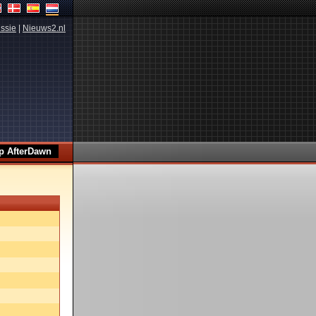
ssie
|
Nieuws2.nl