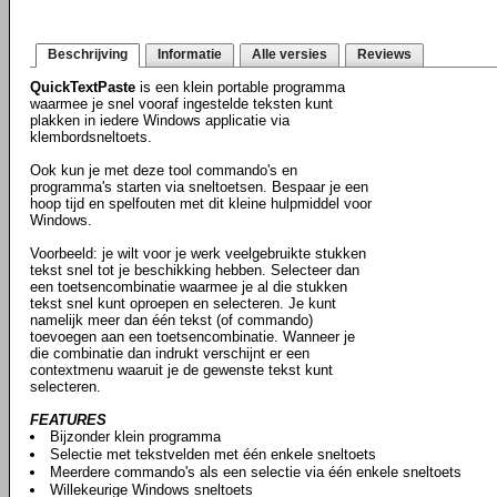
Beschrijving
Informatie
Alle versies
Reviews
QuickTextPaste
is een klein portable programma
waarmee je snel vooraf ingestelde teksten kunt
plakken in iedere Windows applicatie via
klembordsneltoets.
Ook kun je met deze tool commando's en
programma's starten via sneltoetsen. Bespaar je een
hoop tijd en spelfouten met dit kleine hulpmiddel voor
Windows.
Voorbeeld: je wilt voor je werk veelgebruikte stukken
tekst snel tot je beschikking hebben. Selecteer dan
een toetsencombinatie waarmee je al die stukken
tekst snel kunt oproepen en selecteren. Je kunt
namelijk meer dan één tekst (of commando)
toevoegen aan een toetsencombinatie. Wanneer je
die combinatie dan indrukt verschijnt er een
contextmenu waaruit je de gewenste tekst kunt
selecteren.
FEATURES
Bijzonder klein programma
Selectie met tekstvelden met één enkele sneltoets
Meerdere commando's als een selectie via één enkele sneltoets
Willekeurige Windows sneltoets