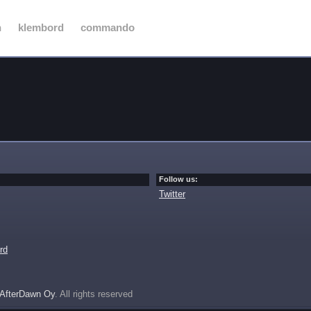
n
klembord
commando
Follow us:
Twitter
rd
AfterDawn Oy
. All rights reserved