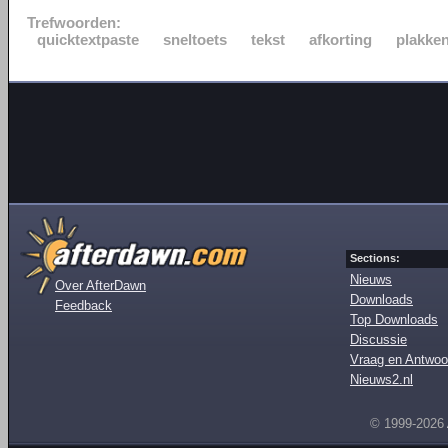
Trefwoorden:
quicktextpaste
sneltoets
tekst
afkorting
plakke
Sections:
Nieuws
Over AfterDawn
Downloads
Feedback
Top Downloads
Discussie
Vraag en Antwoo
Nieuws2.nl
© 1999-2026