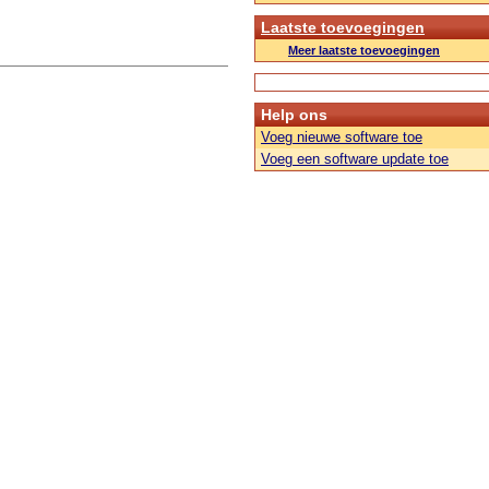
Laatste toevoegingen
Meer laatste toevoegingen
Help ons
Voeg nieuwe software toe
Voeg een software update toe