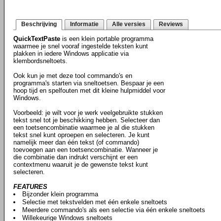
Beschrijving
Informatie
Alle versies
Reviews
QuickTextPaste
is een klein portable programma
waarmee je snel vooraf ingestelde teksten kunt
plakken in iedere Windows applicatie via
klembordsneltoets.
Ook kun je met deze tool commando's en
programma's starten via sneltoetsen. Bespaar je een
hoop tijd en spelfouten met dit kleine hulpmiddel voor
Windows.
Voorbeeld: je wilt voor je werk veelgebruikte stukken
tekst snel tot je beschikking hebben. Selecteer dan
een toetsencombinatie waarmee je al die stukken
tekst snel kunt oproepen en selecteren. Je kunt
namelijk meer dan één tekst (of commando)
toevoegen aan een toetsencombinatie. Wanneer je
die combinatie dan indrukt verschijnt er een
contextmenu waaruit je de gewenste tekst kunt
selecteren.
FEATURES
Bijzonder klein programma
Selectie met tekstvelden met één enkele sneltoets
Meerdere commando's als een selectie via één enkele sneltoets
Willekeurige Windows sneltoets