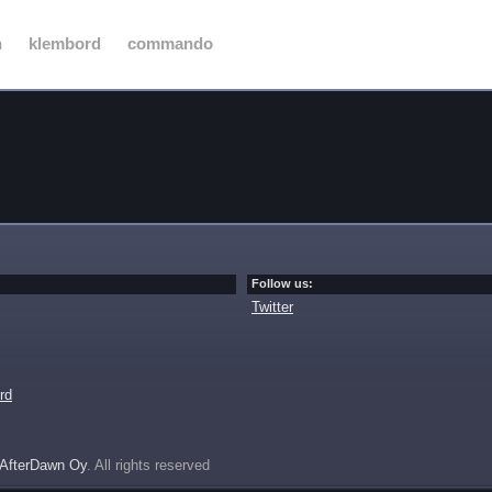
n
klembord
commando
Follow us:
Twitter
rd
AfterDawn Oy
. All rights reserved