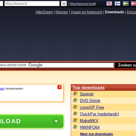
|
Wachtwoord kwijt
AfterDawn
|
Nieuws
|
Vraag en Antwoord
|
Downloads
|
Discu
Top downloads
X
sie)
downloaden.
Spotnet
DVD Shrink
coverXP Free
QuickPar (nederlands)
NLOAD
MakeMKV
HWiNFO64
Meer top downloads