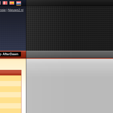
ssie
|
Nieuws2.nl