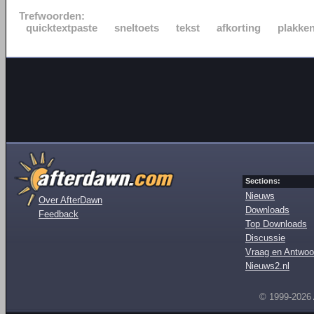
Trefwoorden:
quicktextpaste
sneltoets
tekst
afkorting
plakke
Sections:
Nieuws
Over AfterDawn
Downloads
Feedback
Top Downloads
Discussie
Vraag en Antwoo
Nieuws2.nl
© 1999-2026