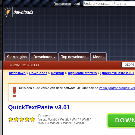
Registreren
|
Login:
Startpagina
Downloads
Top downloads
Meer
8/8/2026 3:16:58 PM
AfterDawn
>
Downloads
>
Desktop
>
Applicatie starters
>
QuickTextPaste v3.01
Dit is een oude versie van deze software. Je kunt ook de
v6.06 (laatste stabiele ver
QuickTextPaste v3.01
Freeware
DOW
Vista / Win10 / Win2k / Win7 / Win8 /
Win98 / WinME / WinNT / WinXP