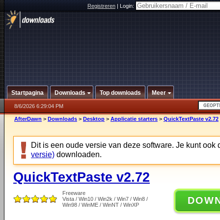
Registreren
|
Login:
Startpagina
Downloads
Top downloads
Meer
8/6/2026 6:29:04 PM
AfterDawn
>
Downloads
>
Desktop
>
Applicatie starters
>
QuickTextPaste v2.72
Dit is een oude versie van deze software. Je kunt ook
versie)
downloaden.
QuickTextPaste v2.72
Freeware
DOW
Vista / Win10 / Win2k / Win7 / Win8 /
Win98 / WinME / WinNT / WinXP