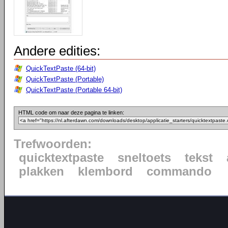
Andere edities:
QuickTextPaste (64-bit)
QuickTextPaste (Portable)
QuickTextPaste (Portable 64-bit)
HTML code om naar deze pagina te linken:
Trefwoorden:
quicktextpaste
sneltoets
tekst
plakken
klembord
commando