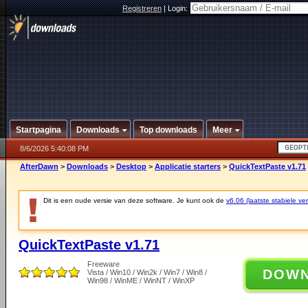
Registreren
|
Login:
Startpagina
Downloads
Top downloads
Meer
8/6/2026 5:40:08 PM
AfterDawn
>
Downloads
>
Desktop
>
Applicatie starters
>
QuickTextPaste v1.71
Dit is een oude versie van deze software. Je kunt ook de
v6.06 (laatste stabiele ver
QuickTextPaste v1.71
Freeware
DOW
Vista / Win10 / Win2k / Win7 / Win8 /
Win98 / WinME / WinNT / WinXP