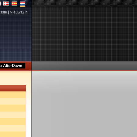
ssie
|
Nieuws2.nl