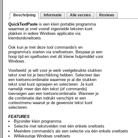
Beschrijving
Informatie
Alle versies
Reviews
QuickTextPaste
is een klein portable programma
waarmee je snel vooraf ingestelde teksten kunt
plakken in iedere Windows applicatie via
klembordsneltoets.
Ook kun je met deze tool commando's en
programma's starten via sneltoetsen. Bespaar je een
hoop tijd en spelfouten met dit kleine hulpmiddel voor
Windows.
Voorbeeld: je wilt voor je werk veelgebruikte stukken
tekst snel tot je beschikking hebben. Selecteer dan
een toetsencombinatie waarmee je al die stukken
tekst snel kunt oproepen en selecteren. Je kunt
namelijk meer dan één tekst (of commando)
toevoegen aan een toetsencombinatie. Wanneer je
die combinatie dan indrukt verschijnt er een
contextmenu waaruit je de gewenste tekst kunt
selecteren.
FEATURES
Bijzonder klein programma
Selectie met tekstvelden met één enkele sneltoets
Meerdere commando's als een selectie via één enkele sneltoets
Willekeurige Windows sneltoets