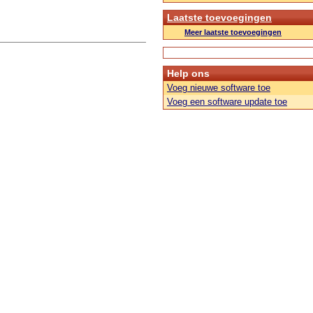
Laatste toevoegingen
Meer laatste toevoegingen
Help ons
Voeg nieuwe software toe
Voeg een software update toe