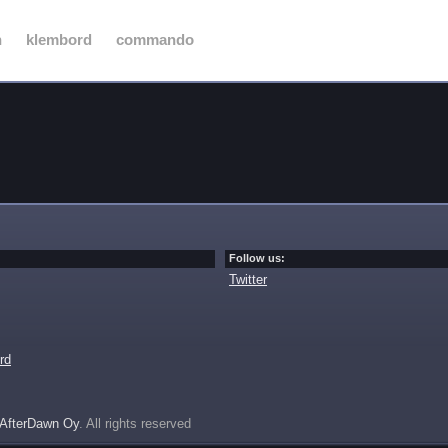
n
klembord
commando
Follow us:
Twitter
rd
AfterDawn Oy
. All rights reserved