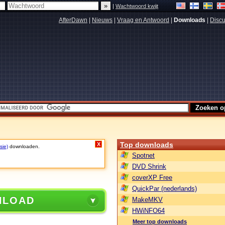
|
Wachtwoord kwijt
AfterDawn
|
Nieuws
|
Vraag en Antwoord
|
Downloads
|
Discu
Top downloads
X
sie)
downloaden.
Spotnet
DVD Shrink
coverXP Free
QuickPar (nederlands)
NLOAD
MakeMKV
HWiNFO64
Meer top downloads