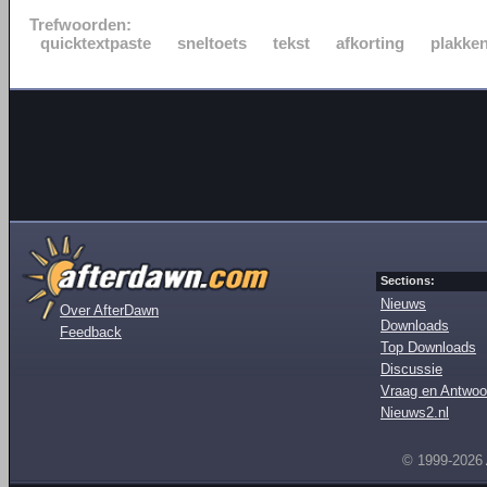
Trefwoorden:
quicktextpaste
sneltoets
tekst
afkorting
plakke
Sections:
Nieuws
Over AfterDawn
Downloads
Feedback
Top Downloads
Discussie
Vraag en Antwoo
Nieuws2.nl
© 1999-2026