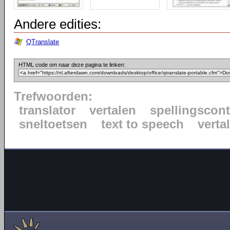
Andere edities:
QTranslate
HTML code om naar deze pagina te linken:
Trefwoorden:
translator
vertalen
spellingscont
sneltoetsen
text to speech
verta