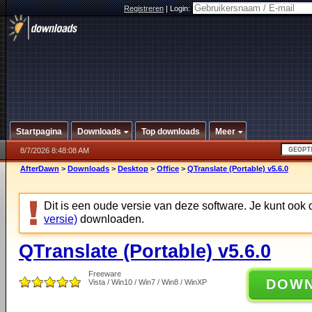
Registreren
|
Login:
Startpagina
Downloads
Top downloads
Meer
8/7/2026 8:48:08 AM
AfterDawn
>
Downloads
>
Desktop
>
Office
>
QTranslate (Portable) v5.6.0
Dit is een oude versie van deze software. Je kunt ook
versie)
downloaden.
QTranslate (Portable) v5.6.0
Freeware
DOW
Vista / Win10 / Win7 / Win8 / WinXP