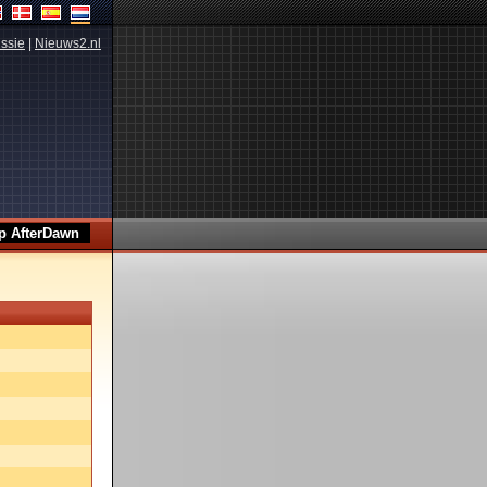
ssie
|
Nieuws2.nl