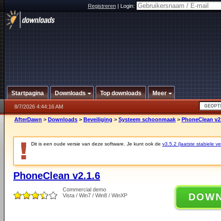
Registreren
|
Login:
Startpagina
Downloads
Top downloads
Meer
8/7/2026 4:44:16 AM
AfterDawn
>
Downloads
>
Beveiliging
>
Systeem schoonmaak
>
PhoneClean v2.
Dit is een oude versie van deze software. Je kunt ook de
v3.5.2 (laatste stabiele ve
PhoneClean v2.1.6
Commercial demo
DOW
Vista / Win7 / Win8 / WinXP