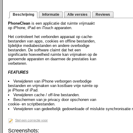
Beschrijving
Informatie
Alle versies
Reviews
PhoneClean
is een applicatie dat ruimte vrijmaakt
op iPhone, iPad en iTouch apparaten.
Het controleert het verbonden apparaat op cache-
bestanden van apps, cookies en offline bestanden,
tijdelijke mediabestanden en andere overbodige
bestanden. De software claimt dat het een
significante hoeveelheid ruimte kan vrijmaken op de
genoemde apparaten en daarmee de prestaties kan
verbeteren.
FEATURES
Verwijderen van iPhone verborgen overbodige
bestanden en vrijmaken van kostbare vrije ruimte op
je iPhone of iPad.
Verwijderen cache / off-line bestanden.
Beschermen van je privacy door opschonen van
cookie- en scriptbestanden.
Verwijderen van gedeeltelijk gedownloade of mislukte synchronisatie
Stel een correctie voor
Screenshots: