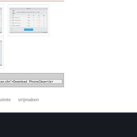
uimte
vrijmaken