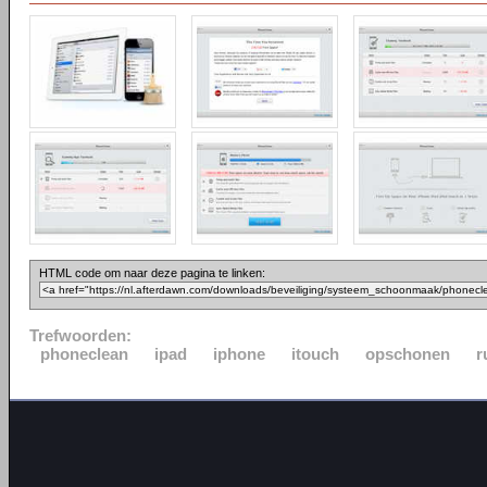
HTML code om naar deze pagina te linken:
Trefwoorden:
phoneclean
ipad
iphone
itouch
opschonen
r