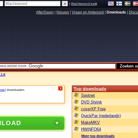
|
Wachtwoord kwijt
AfterDawn
|
Nieuws
|
Vraag en Antwoord
|
Downloads
|
Discu
1.6
Top downloads
X
rsie)
downloaden.
Spotnet
DVD Shrink
coverXP Free
QuickPar (nederlands)
NLOAD
MakeMKV
HWiNFO64
Meer top downloads