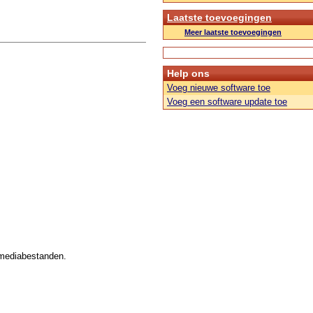
Laatste toevoegingen
Meer laatste toevoegingen
Help ons
Voeg nieuwe software toe
Voeg een software update toe
 mediabestanden.