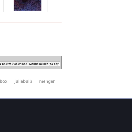
bbox
juliabulb
menger