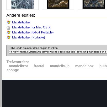
Andere edities:
Mandelbulber
Mandelbulber for Mac OS X
Mandelbulber (64-bit Portable)
Mandelbulber (Portable)
HTML code om naar deze pagina te linken:
Trefwoorden:
mandelbrot
fractal
mandelbulb
mandelbox
bul
sponge