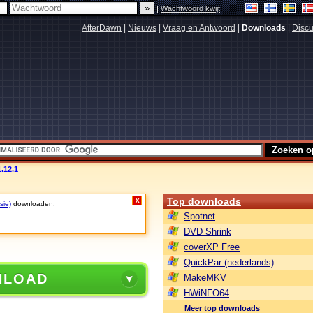
|
Wachtwoord kwijt
AfterDawn
|
Nieuws
|
Vraag en Antwoord
|
Downloads
|
Discu
.12.1
Top downloads
X
sie)
downloaden.
Spotnet
DVD Shrink
coverXP Free
QuickPar (nederlands)
NLOAD
MakeMKV
HWiNFO64
Meer top downloads