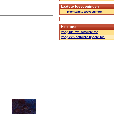
Laatste toevoegingen
Meer laatste toevoegingen
Help ons
Voeg nieuwe software toe
Voeg een software update toe