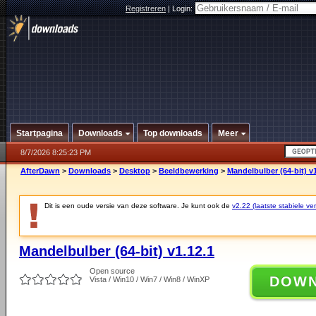
Registreren
|
Login:
Startpagina
Downloads
Top downloads
Meer
8/7/2026 8:25:23 PM
AfterDawn
>
Downloads
>
Desktop
>
Beeldbewerking
>
Mandelbulber (64-bit) v1
Dit is een oude versie van deze software. Je kunt ook de
v2.22 (laatste stabiele ver
Mandelbulber (64-bit) v1.12.1
Open source
DOW
Vista / Win10 / Win7 / Win8 / WinXP