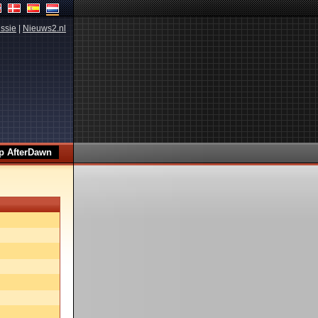
ssie
|
Nieuws2.nl