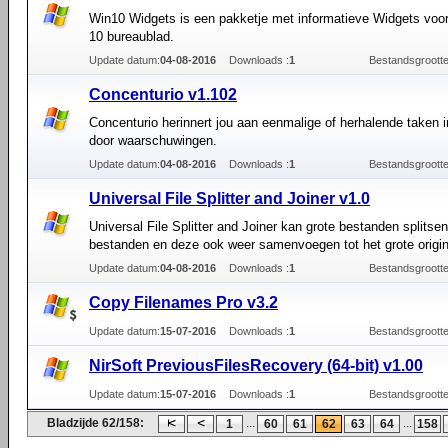
Win10 Widgets is een pakketje met informatieve Widgets voo
10 bureaublad.
Update datum:
04-08-2016
Downloads :
1
Bestandsgrootte
Concenturio v1.102
Concenturio herinnert jou aan eenmalige of herhalende taken
door waarschuwingen.
Update datum:
04-08-2016
Downloads :
1
Bestandsgrootte
Universal File Splitter and Joiner v1.0
Universal File Splitter and Joiner kan grote bestanden splitsen
bestanden en deze ook weer samenvoegen tot het grote origin
Update datum:
04-08-2016
Downloads :
1
Bestandsgrootte
Copy Filenames Pro v3.2
Update datum:
15-07-2016
Downloads :
1
Bestandsgrootte
NirSoft PreviousFilesRecovery (64-bit) v1.00
Update datum:
15-07-2016
Downloads :
1
Bestandsgrootte
Bladzijde 62/158:
...
...
1
60
61
62
63
64
158