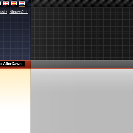
ssie
|
Nieuws2.nl