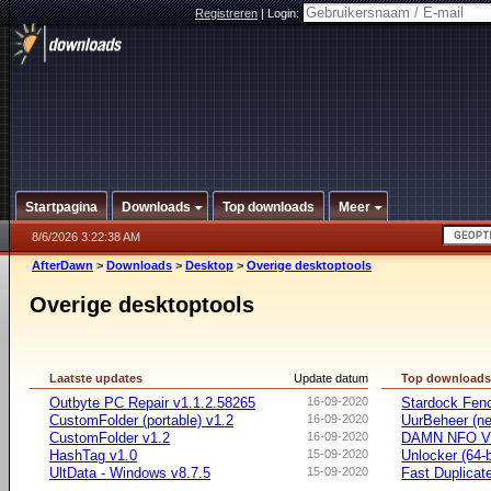
Registreren
|
Login:
Startpagina
Downloads
Top downloads
Meer
8/6/2026 3:22:38 AM
AfterDawn
>
Downloads
>
Desktop
>
Overige desktoptools
Overige desktoptools
Laatste updates
Update datum
Top download
Outbyte PC Repair v1.1.2.58265
16-09-2020
Stardock Fenc
CustomFolder (portable) v1.2
16-09-2020
UurBeheer (ne
CustomFolder v1.2
16-09-2020
DAMN NFO V
HashTag v1.0
15-09-2020
Unlocker (64-b
UltData - Windows v8.7.5
15-09-2020
Fast Duplicate