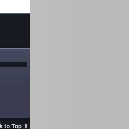
k to Top ⇧