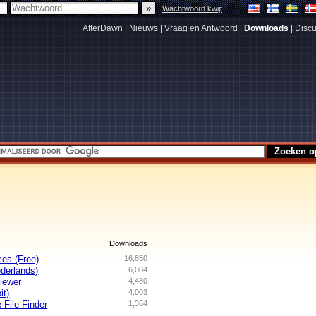
|
Wachtwoord kwijt
AfterDawn
|
Nieuws
|
Vraag en Antwoord
|
Downloads
|
Discu
s
Downloads
es (Free)
16,850
derlands)
6,084
iewer
4,480
it)
4,003
 File Finder
1,364