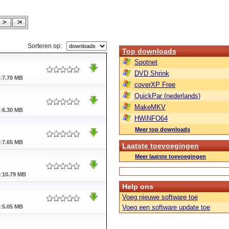
Sorteren op:
Top downloads
Spotnet
DVD Shrink
:
7.70 MB
coverXP Free
QuickPar (nederlands)
MakeMKV
:
6.30 MB
HWiNFO64
Meer top downloads
:
7.65 MB
Laatste toevoegingen
Meer laatste toevoegingen
:
10.79 MB
Help ons
Voeg nieuwe software toe
:
5.05 MB
Voeg een software update toe