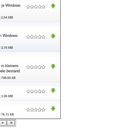
r je Windows
:
2.54 MB
 in Windows
:
3.76 MB
 in kleinere
ele bestand.
:
748.50 kB
:
1.06 MB
:
76.71 kB