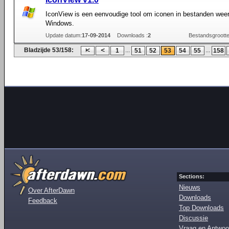
IconView is een eenvoudige tool om iconen in bestanden weer
Windows.
Update datum:
17-09-2014
Downloads :
2
Bestandsgrootte
Bladzijde 53/158:
...
...
1
51
52
53
54
55
158
Sections:
Nieuws
Over AfterDawn
Downloads
Feedback
Top Downloads
Discussie
Vraag en Antwoo