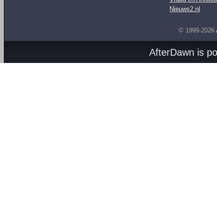
Nieuws2.nl
© 1999-2026
AfterDawn is p