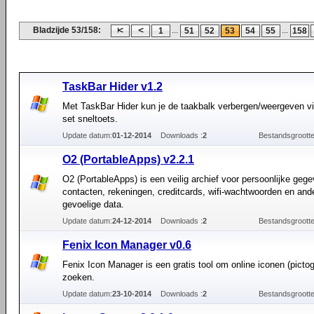
Bladzijde 53/158:
...
...
1
51
52
53
54
55
158
TaskBar Hider v1.2
Met TaskBar Hider kun je de taakbalk verbergen/weergeven vi
set sneltoets.
Update datum:
01-12-2014
Downloads :
2
Bestandsgrootte
O2 (PortableApps) v2.2.1
O2 (PortableApps) is een veilig archief voor persoonlijke geg
contacten, rekeningen, creditcards, wifi-wachtwoorden en and
gevoelige data.
Update datum:
24-12-2014
Downloads :
2
Bestandsgrootte
Fenix Icon Manager v0.6
Fenix Icon Manager is een gratis tool om online iconen (pict
zoeken.
Update datum:
23-10-2014
Downloads :
2
Bestandsgrootte