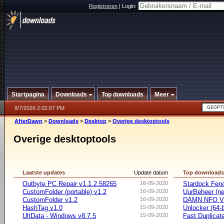
Registreren
|
Login:
Startpagina
Downloads
Top downloads
Meer
8/7/2026 2:02:07 PM
AfterDawn
>
Downloads
>
Desktop
>
Overige desktoptools
Overige desktoptools
Laatste updates
Update datum
Top download
Outbyte PC Repair v1.1.2.58265
16-09-2020
Stardock Fenc
CustomFolder (portable) v1.2
16-09-2020
UurBeheer (ne
CustomFolder v1.2
16-09-2020
DAMN NFO V
HashTag v1.0
15-09-2020
Unlocker (64-b
UltData - Windows v8.7.5
15-09-2020
Fast Duplicate