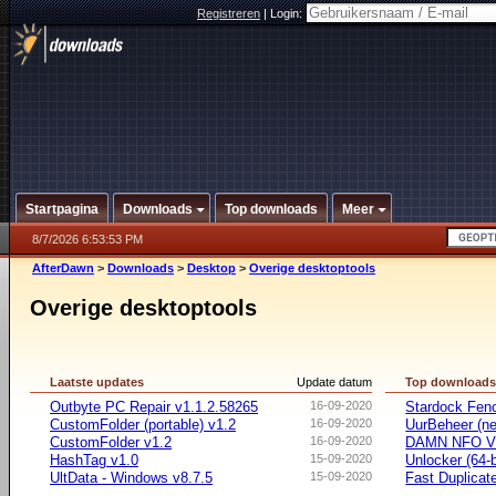
Registreren
|
Login:
Startpagina
Downloads
Top downloads
Meer
8/7/2026 6:53:53 PM
AfterDawn
>
Downloads
>
Desktop
>
Overige desktoptools
Overige desktoptools
Laatste updates
Update datum
Top download
Outbyte PC Repair v1.1.2.58265
16-09-2020
Stardock Fenc
CustomFolder (portable) v1.2
16-09-2020
UurBeheer (ne
CustomFolder v1.2
16-09-2020
DAMN NFO V
HashTag v1.0
15-09-2020
Unlocker (64-b
UltData - Windows v8.7.5
15-09-2020
Fast Duplicate