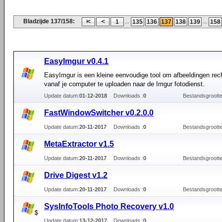
Bladzijde 137/158:
...
...
1
135
136
137
138
139
158
EasyImgur v0.4.1
EasyImgur is een kleine eenvoudige tool om afbeeldingen rec
vanaf je computer te uploaden naar de Imgur fotodienst.
Update datum:
01-12-2018
Downloads :
0
Bestandsgrootte
FastWindowSwitcher v0.2.0.0
Update datum:
20-11-2017
Downloads :
0
Bestandsgrootte
MetaExtractor v1.5
Update datum:
20-11-2017
Downloads :
0
Bestandsgrootte
Drive Digest v1.2
Update datum:
20-11-2017
Downloads :
0
Bestandsgrootte
SysInfoTools Photo Recovery v1.0
Update datum:
13-12-2017
Downloads :
0