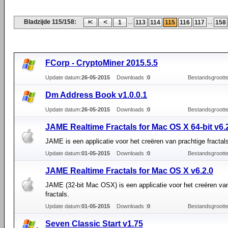
Bladzijde 115/158:
...
...
1
113
114
115
116
117
158
FCorp - CryptoMiner 2015.5.5
Update datum:
26-05-2015
Downloads :
0
Bestandsgrootte
Dm Address Book v1.0.0.1
Update datum:
26-05-2015
Downloads :
0
Bestandsgrootte
JAME Realtime Fractals for Mac OS X 64-bit v6.
JAME is een applicatie voor het creëren van prachtige fractal
Update datum:
01-05-2015
Downloads :
0
Bestandsgrootte
JAME Realtime Fractals for Mac OS X v6.2.0
JAME (32-bit Mac OSX) is een applicatie voor het creëren va
fractals.
Update datum:
01-05-2015
Downloads :
0
Bestandsgrootte
Seven Classic Start v1.75