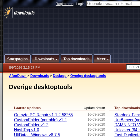
Registreren
|
Login:
Startpagina
Downloads
Top downloads
Meer
8/9/2026 3:15:27 PM
AfterDawn
>
Downloads
>
Desktop
>
Overige desktoptools
Overige desktoptools
Laatste updates
Update datum
Top download
Outbyte PC Repair v1.1.2.58265
16-09-2020
Stardock Fenc
CustomFolder (portable) v1.2
16-09-2020
UurBeheer (ne
CustomFolder v1.2
16-09-2020
DAMN NFO V
HashTag v1.0
15-09-2020
Unlocker (64-b
UltData - Windows v8.7.5
15-09-2020
Fast Duplicate