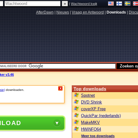
|
Wachtwoord kwijt
AfterDawn
|
Nieuws
|
Vraag en Antwoord
|
Downloads
|
Discu
er v3.46
Top downloads
X
sie)
downloaden.
Spotnet
DVD Shrink
coverXP Free
QuickPar (nederlands)
NLOAD
MakeMKV
HWiNFO64
Meer top downloads