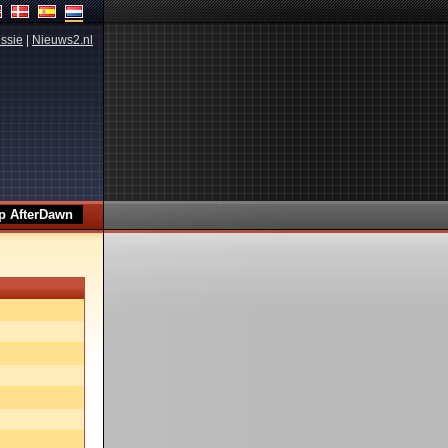
ssie
|
Nieuws2.nl