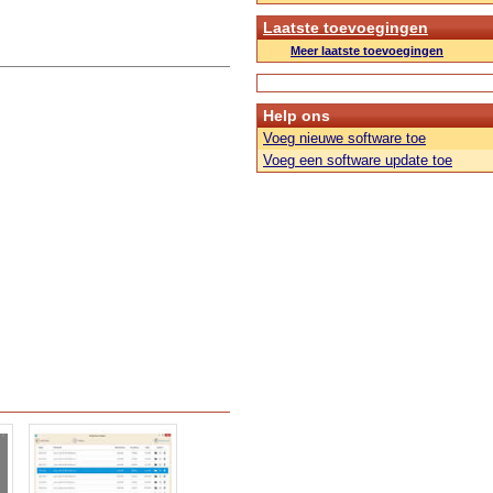
Laatste toevoegingen
Meer laatste toevoegingen
Help ons
Voeg nieuwe software toe
Voeg een software update toe