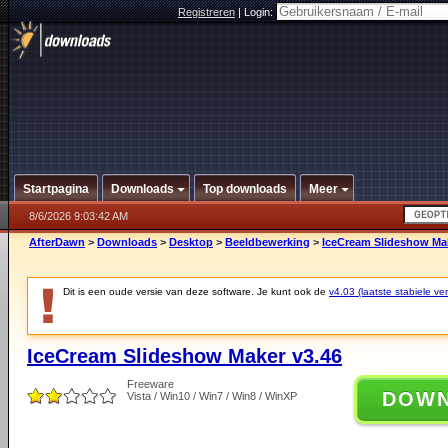
Registreren
|
Login:
Startpagina
Downloads
Top downloads
Meer
8/6/2026 9:03:42 AM
AfterDawn
>
Downloads
>
Desktop
>
Beeldbewerking
>
IceCream Slideshow Mak
Dit is een oude versie van deze software. Je kunt ook de
v4.03 (laatste stabiele ver
IceCream Slideshow Maker v3.46
Freeware
DOW
Vista / Win10 / Win7 / Win8 / WinXP