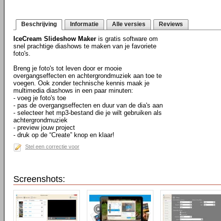
Beschrijving
Informatie
Alle versies
Reviews
IceCream Slideshow Maker
is gratis software om
snel prachtige diashows te maken van je favoriete
foto's.
Breng je foto's tot leven door er mooie
overgangseffecten en achtergrondmuziek aan toe te
voegen. Ook zonder technische kennis maak je
multimedia diashows in een paar minuten:
- voeg je foto's toe
- pas de overgangseffecten en duur van de dia's aan
- selecteer het mp3-bestand die je wilt gebruiken als
achtergrondmuziek
- preview jouw project
- druk op de “Create” knop en klaar!
Stel een correctie voor
Screenshots: