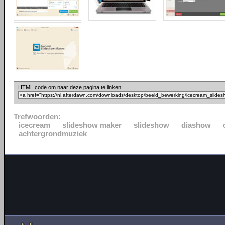
HTML code om naar deze pagina te linken:
Trefwoorden:
icecream
slideshow maker
slideshow
diashow
achtergrondmuziek