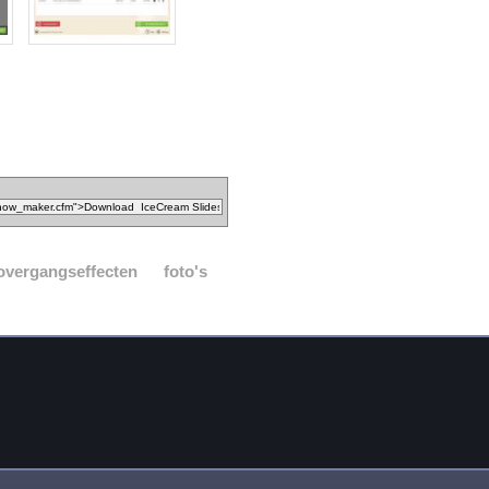
overgangseffecten
foto's