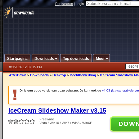
Registreren
|
Login:
Startpagina
Downloads
Top downloads
Meer
8/9/2026 12:07:15 PM
AfterDawn
>
Downloads
>
Desktop
>
Beeldbewerking
>
IceCream Slideshow Mak
Dit is een oude versie van deze software. Je kunt ook de
v4.03 (laatste stabiele ver
IceCream Slideshow Maker v3.15
Freeware
DOW
Vista / Win10 / Win7 / Win8 / WinXP