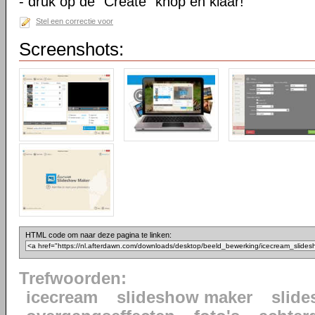
- druk op de “Create” knop en klaar!
Stel een correctie voor
Screenshots:
HTML code om naar deze pagina te linken:
Trefwoorden:
icecream
slideshow maker
slid