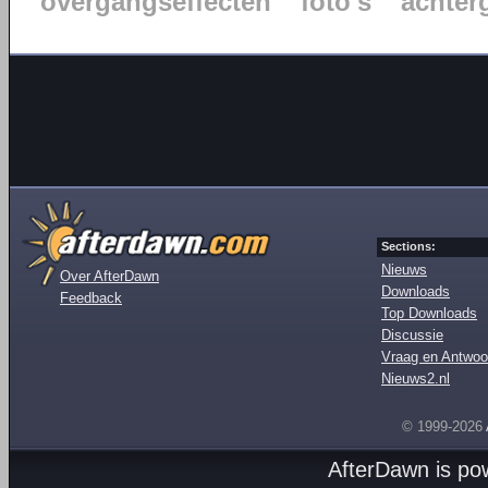
overgangseffecten
foto's
achter
Sections:
Nieuws
Over AfterDawn
Downloads
Feedback
Top Downloads
Discussie
Vraag en Antwoo
Nieuws2.nl
© 1999-2026
AfterDawn is p