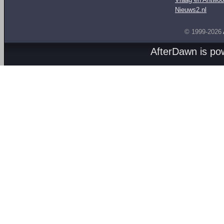
Nieuws2.nl
© 1999-2026
AfterDawn is p