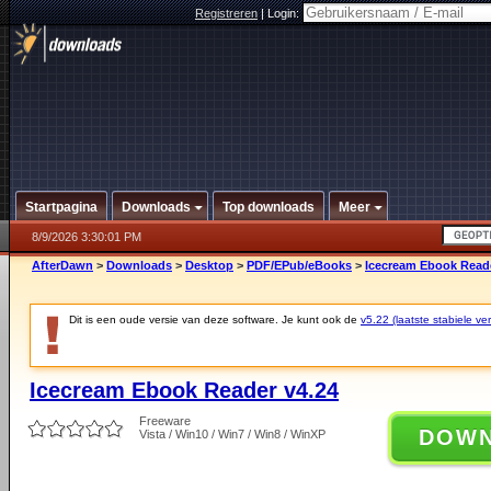
Registreren
|
Login:
Startpagina
Downloads
Top downloads
Meer
8/9/2026 3:30:01 PM
AfterDawn
>
Downloads
>
Desktop
>
PDF/EPub/eBooks
>
Icecream Ebook Reade
Dit is een oude versie van deze software. Je kunt ook de
v5.22 (laatste stabiele ver
Icecream Ebook Reader v4.24
Freeware
DOW
Vista / Win10 / Win7 / Win8 / WinXP