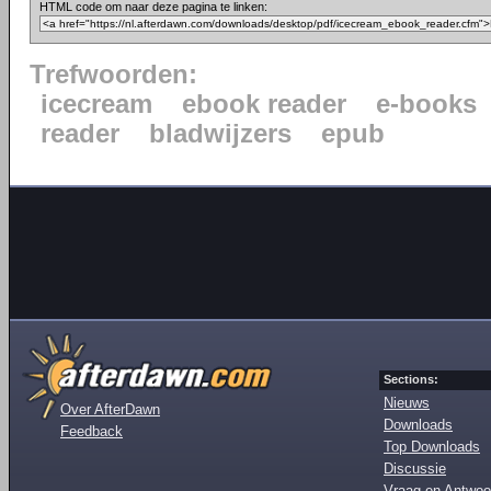
HTML code om naar deze pagina te linken:
Trefwoorden:
icecream
ebook reader
e-books
reader
bladwijzers
epub
Sections:
Nieuws
Over AfterDawn
Downloads
Feedback
Top Downloads
Discussie
Vraag en Antwoo