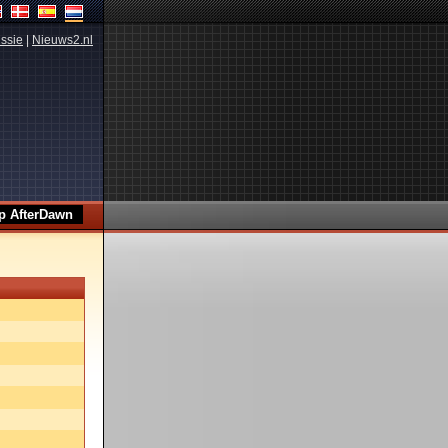
ssie
|
Nieuws2.nl