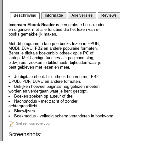
Beschrijving
Informatie
Alle versies
Reviews
Icecream Ebook Reader
is een gratis e-book-reader
en organizer met alle functies die het lezen van e-
books gemakkelijk maken.
Met dit programma kun je e-books lezen in EPUB,
MOBI, DJVU, FB2 en andere populaire formaten.
Beher je digitale boekenbibliotheek op je PC of
laptop. Met handige functies als paginaomslag,
bldwijzers, zoeken in bibliotheek, bijhouden waar je
bent gebleven met lezen en meer.
Je digitale ebook bibliotheek beheren met FB2,
EPUB, PDF, DJVU en andere formaten.
Bekijken hoeveel pagina's nog gelezen moeten
worden en verdergaan waar je bent gestopt.
Boeken zoeken op auteur of titel.
Nachtmodus - met zacht of zonder
achtergrondlicht.
Bladwijzers.
Boekmodus - volledig scherm veranderen in boekvorm.
Stel een correctie voor
Screenshots: