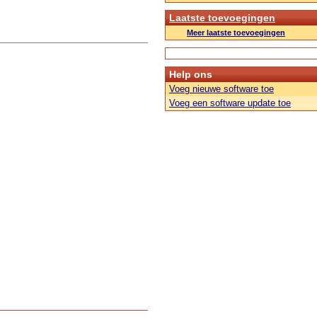
Laatste toevoegingen
Meer laatste toevoegingen
Help ons
Voeg nieuwe software toe
Voeg een software update toe