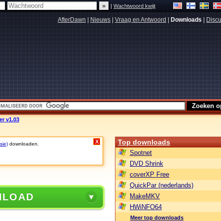
|
Wachtwoord kwijt
AfterDawn
|
Nieuws
|
Vraag en Antwoord
|
Downloads
|
Discu
r v1.03
Top downloads
X
sie)
downloaden.
Spotnet
DVD Shrink
coverXP Free
QuickPar (nederlands)
NLOAD
MakeMKV
HWiNFO64
Meer top downloads