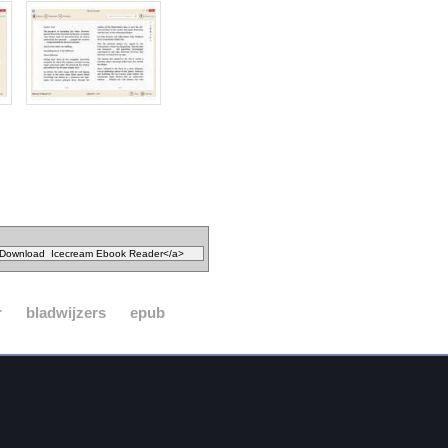
r
bladwijzers
epub