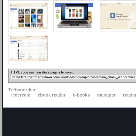
HTML code om naar deze pagina te linken:
Trefwoorden:
icecream
ebook reader
e-books
manager
reade