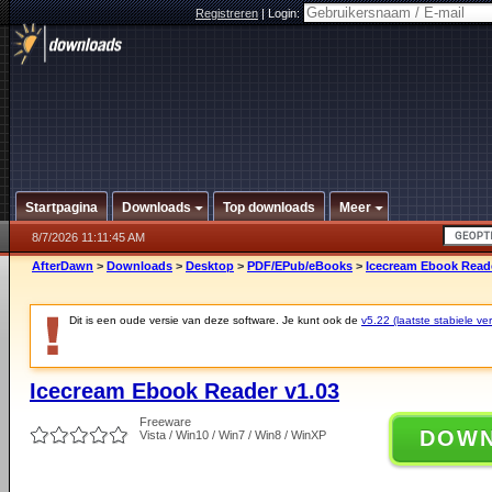
Registreren
|
Login:
Startpagina
Downloads
Top downloads
Meer
8/7/2026 11:11:45 AM
AfterDawn
>
Downloads
>
Desktop
>
PDF/EPub/eBooks
>
Icecream Ebook Reade
Dit is een oude versie van deze software. Je kunt ook de
v5.22 (laatste stabiele ver
Icecream Ebook Reader v1.03
Freeware
DOW
Vista / Win10 / Win7 / Win8 / WinXP