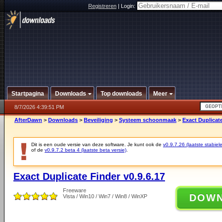
Registreren
|
Login:
Startpagina
Downloads
Top downloads
Meer
8/7/2026 4:39:51 PM
AfterDawn
>
Downloads
>
Beveiliging
>
Systeem schoonmaak
>
Exact Duplicate
Dit is een oude versie van deze software. Je kunt ook de
v0.9.7.26 (laatste stabiele
of de
v0.9.7.2 beta 4 (laatste beta versie)
.
Exact Duplicate Finder v0.9.6.17
Freeware
DOW
Vista / Win10 / Win7 / Win8 / WinXP