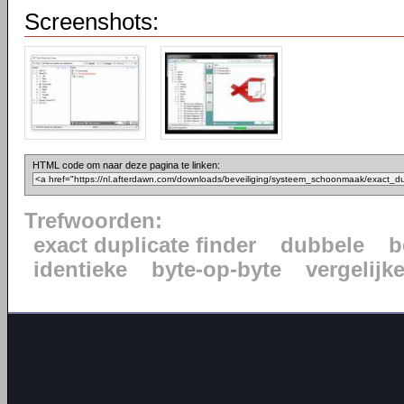
Screenshots:
HTML code om naar deze pagina te linken:
Trefwoorden:
exact duplicate finder
dubbele
b
identieke
byte-op-byte
vergelijk