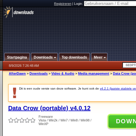
Registreren
|
Login:
Startpagina
Downloads
Top downloads
Meer
8/9/2026 7:26:48 AM
AfterDawn
>
Downloads
>
Video & Audio
>
Media management
>
Data Crow (por
Dit is een oude versie van deze software. Je kunt ook de
v4.2.1 (laatste stabiele ve
Data Crow (portable) v4.0.12
Freeware
DOW
Vista / Win2k / Win7 / Win8 / Win98 /
WinXP