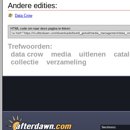
Andere edities:
Data Crow
HTML code om naar deze pagina te linken:
Trefwoorden:
data crow
media
uitlenen
cata
collectie
verzameling
Sections: