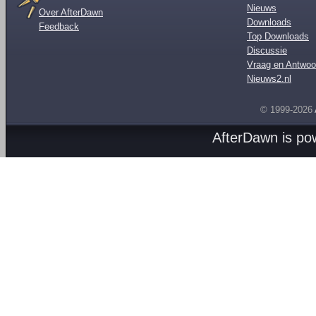
Nieuws
Over AfterDawn
Downloads
Feedback
Top Downloads
Discussie
Vraag en Antwoo
Nieuws2.nl
© 1999-2026
AfterDawn is p