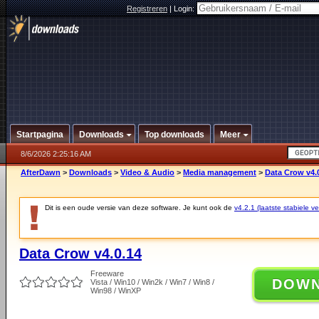
Registreren
|
Login:
Startpagina
Downloads
Top downloads
Meer
8/6/2026 2:25:16 AM
AfterDawn
>
Downloads
>
Video & Audio
>
Media management
>
Data Crow v4.
Dit is een oude versie van deze software. Je kunt ook de
v4.2.1 (laatste stabiele ve
Data Crow v4.0.14
Freeware
DOW
Vista / Win10 / Win2k / Win7 / Win8 /
Win98 / WinXP