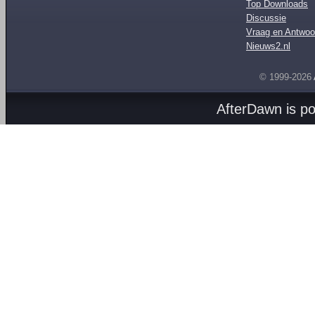
Top Downloads
Discussie
Vraag en Antwoo
Nieuws2.nl
© 1999-2026
AfterDawn is p