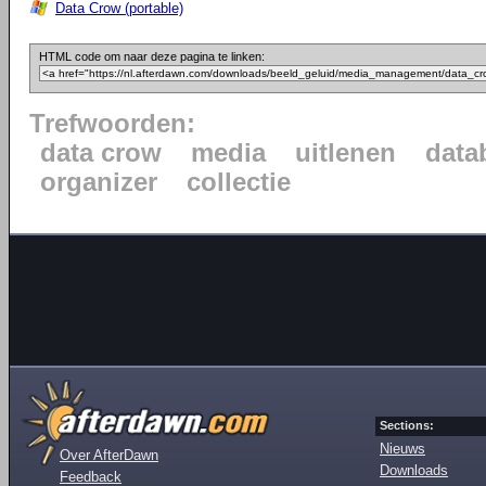
Data Crow (portable)
HTML code om naar deze pagina te linken:
Trefwoorden:
data crow
media
uitlenen
data
organizer
collectie
Sections:
Nieuws
Over AfterDawn
Downloads
Feedback