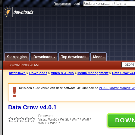
Registreren
|
Login:
Startpagina
Downloads
Top downloads
Meer
8/7/2026 9:08:28 AM
AfterDawn
>
Downloads
>
Video & Audio
>
Media management
>
Data Crow v4.
Dit is een oude versie van deze software. Je kunt ook de
v4.2.1 (laatste stabiele ve
Data Crow v4.0.1
Freeware
DOW
Vista / Win10 / Win2k / Win7 / Win8 /
Win98 / WinXP