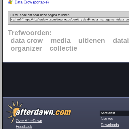
Data Crow (portable)
HTML code om naar deze pagina te linken:
Trefwoorden:
data crow
media
uitlenen
data
organizer
collectie
Sections:
Nieuws
Over AfterDawn
Downloads
Feedback