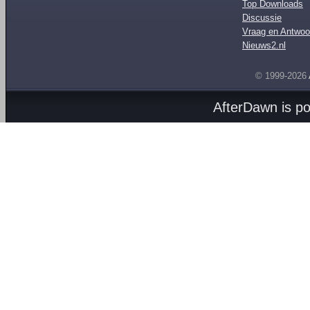
Top Downloads
Discussie
Vraag en Antwoo
Nieuws2.nl
© 1999-2026
AfterDawn is p