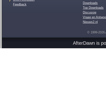
Downloads
Feedback
Top Downloads
Discussie
Vraag en Antwoo
Nieuws2.nl
© 1999-2026
AfterDawn is p