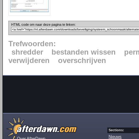
HTML code om naar deze pagina te linken:
Trefwoorden:
shredder
bestanden wissen
per
verwijderen
overschrijven
Sections:
Nieuws
Over AfterDawn