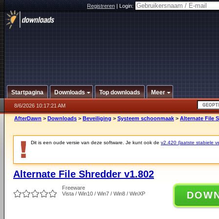
Registreren
|
Login:
Startpagina
Downloads
Top downloads
Meer
8/6/2026 10:17:21 AM
AfterDawn
>
Downloads
>
Beveiliging
>
Systeem schoonmaak
>
Alternate File 
Dit is een oude versie van deze software. Je kunt ook de
v2.420 (laatste stabiele ve
Alternate File Shredder v1.802
Freeware
DOW
Vista / Win10 / Win7 / Win8 / WinXP