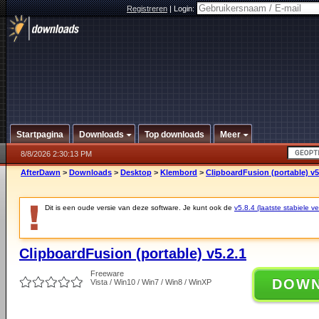
Registreren
|
Login:
Startpagina
Downloads
Top downloads
Meer
8/8/2026 2:30:13 PM
AfterDawn
>
Downloads
>
Desktop
>
Klembord
>
ClipboardFusion (portable) v5
Dit is een oude versie van deze software. Je kunt ook de
v5.8.4 (laatste stabiele ve
ClipboardFusion (portable) v5.2.1
Freeware
DOW
Vista / Win10 / Win7 / Win8 / WinXP