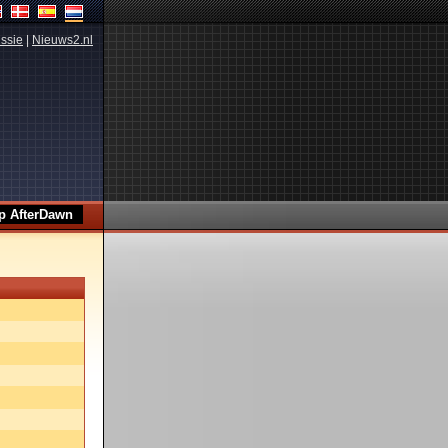
ssie
|
Nieuws2.nl