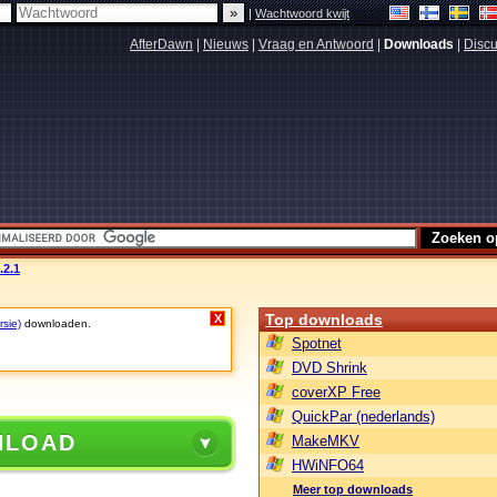
|
Wachtwoord kwijt
AfterDawn
|
Nieuws
|
Vraag en Antwoord
|
Downloads
|
Discu
.2.1
Top downloads
X
rsie)
downloaden.
Spotnet
DVD Shrink
coverXP Free
QuickPar (nederlands)
NLOAD
MakeMKV
HWiNFO64
Meer top downloads