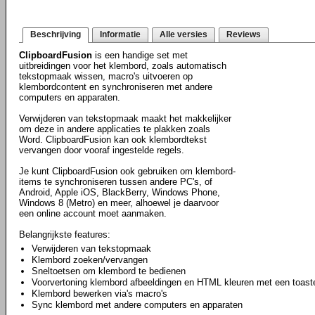
Beschrijving
Informatie
Alle versies
Reviews
ClipboardFusion
is een handige set met
uitbreidingen voor het klembord, zoals automatisch
tekstopmaak wissen, macro's uitvoeren op
klembordcontent en synchroniseren met andere
computers en apparaten.
Verwijderen van tekstopmaak maakt het makkelijker
om deze in andere applicaties te plakken zoals
Word. ClipboardFusion kan ook klembordtekst
vervangen door vooraf ingestelde regels.
Je kunt ClipboardFusion ook gebruiken om klembord-
items te synchroniseren tussen andere PC's, of
Android, Apple iOS, BlackBerry, Windows Phone,
Windows 8 (Metro) en meer, alhoewel je daarvoor
een online account moet aanmaken.
Belangrijkste features:
Verwijderen van tekstopmaak
Klembord zoeken/vervangen
Sneltoetsen om klembord te bedienen
Voorvertoning klembord afbeeldingen en HTML kleuren met een toast
Klembord bewerken via's macro's
Sync klembord met andere computers en apparaten