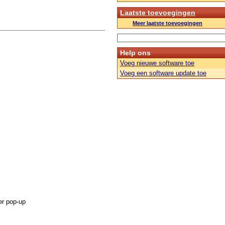
Laatste toevoegingen
Meer laatste toevoegingen
Help ons
Voeg nieuwe software toe
Voeg een software update toe
er pop-up