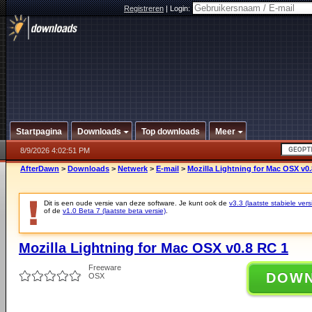
Registreren
|
Login:
Startpagina
Downloads
Top downloads
Meer
8/9/2026 4:02:51 PM
AfterDawn
>
Downloads
>
Netwerk
>
E-mail
>
Mozilla Lightning for Mac OSX v0
Dit is een oude versie van deze software. Je kunt ook de
v3.3 (laatste stabiele vers
of de
v1.0 Beta 7 (laatste beta versie)
.
Mozilla Lightning for Mac OSX v0.8 RC 1
Freeware
DOW
OSX