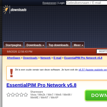
Registreren
|
Login:
Startpagina
Downloads
Top downloads
Meer
8/8/2026 12:56:43 PM
AfterDawn
>
Downloads
>
Netwerk
>
E-mail
>
EssentialPIM Pro Network v5.8
Dit is een oude versie van deze software. Je kunt ook de
v6.57 (laatste stabiele ver
EssentialPIM Pro Network v5.8
Shareware
DOW
Vista / Win2k / Win7 / Win8 / Win98 /
WinME / WinNT / WinXP